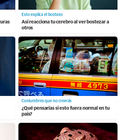
Esto explica el bostezo
turas
Así reacciona tu cerebro al ver bostezar a
otros
Costumbres que no creerás
¿Qué pensarías si esto fuera normal en tu
país?