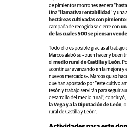
de pimientos morrones genera "hasta 3
Una "
llamativa rentabilidad
" y una 
hectáreas cultivadas con pimiento
campaña de recogida se cierre con
un
de las cuales 500 se piensan vender
Todo ello es posible gracias al trabajo
Marcos alabó su «buen hacer y buen tr
el
medio rural de Castilla y León
. P
«continuar avanzando en la mejora y e
nuevos mercados». Marcos quiso hacer
que han apostado por "este cultivo am
tesón y trabajo servirán para seguir a
desarrollo del medio rural", concluyó,
la Vega y a la Diputación de León
, 
rural de Castilla y León".
Actividades para este do