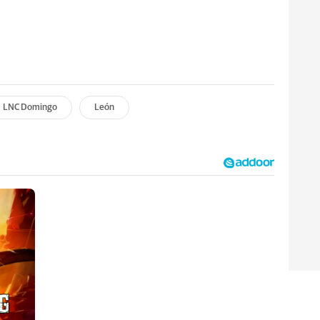
LNC Domingo
León