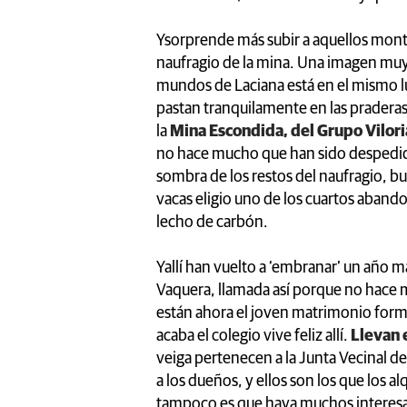
Ysorprende más subir a aquellos mont
naufragio de la mina. Una imagen muy s
mundos de Laciana está en el mismo l
pastan tranquilamente en las praderas 
la
Mina Escondida, del Grupo Vilori
no hace mucho que han sido despedidas 
sombra de los restos del naufragio, bu
vacas eligio uno de los cuartos abandon
lecho de carbón.
Yallí han vuelto a ‘embranar’ un año má
Vaquera, llamada así porque no hace 
están ahora el joven matrimonio forma
acaba el colegio vive feliz allí.
Llevan e
veiga pertenecen a la Junta Vecinal de
a los dueños, y ellos son los que los 
tampoco es que haya muchos interesad