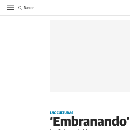
Buscar
ACTUALIDAD
BIE
LNC CULTURAS
‘Embranando’ e