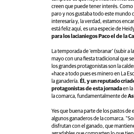
creen que puede tener interés. Com
paro y nos gustaba todo este mundo de
interesaría y, la verdad, estamos enca
está feliz aquí, es una especie de Hei
para los lacianiegos Paco el de la 
La temporada de ‘embranar’ (subir a 
mayo con una fiesta tradicional que se
los grandes protagonistas son la cald
«hace a todo pues es minero en La Es
la ganadería.
Él, y un reputado criad
protagonistas de esta jornada
en la
la comarca, fundamentalmente de
As
Yes que buena parte de los pastos de e
algunos ganaderos de la comarca. "So
disfrutan con el ganado, que mantien
agradables que comparten lo que tiene