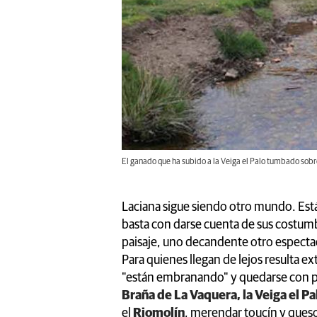
El ganado que ha subido a la Veiga el Palo tumbado sobre
Laciana sigue siendo otro mundo. Está
basta con darse cuenta de sus costumbr
paisaje, uno decandente otro espectac
Para quienes llegan de lejos resulta e
"están embranando" y quedarse con p
Braña de La Vaquera, la Veiga el Pa
el
Riomolín
, merendar toucín y queso