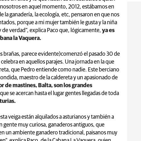
o nosotros en aquel momento, 2012, estábamos en
 la ganadería, la ecología, etc, pensaron en que nos
ntados, porque a mi mujer también le gusta y la niña
dy de verdad", explica Paco que, lógicamente,
ya es
Cabana la Vaquera.
las brañas, parece evidente)comenzó el pasado 30 de
 celebra en aquellos parajes. Una jornada en la que
ereta, que Pedro entiende como nadie. Este berciano
condida, maestro de la caldereta y un apasionado de
or de mastines, Balta, son los grandes
 que se acercan hasta el lugar gentes llegadas de toda
turias.
sta veiga están alquilados a asturianos y también a
n gente muy curiosa, ganaderos antiguos, que
en un ambiente ganadero tradicional, paisanos muy
n", explica Paco, de la Cabana La Vaquera, quien