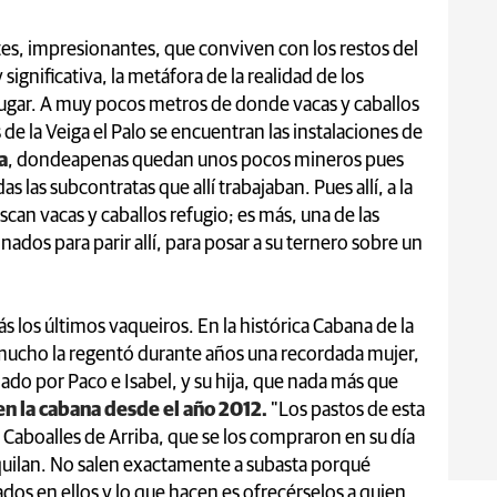
es, impresionantes, que conviven con los restos del
ignificativa, la metáfora de la realidad de los
ugar. A muy pocos metros de donde vacas y caballos
de la Veiga el Palo se encuentran las instalaciones de
a
, dondeapenas quedan unos pocos mineros pues
las subcontratas que allí trabajaban. Pues allí, a la
scan vacas y caballos refugio; es más, una de las
ados para parir allí, para posar a su ternero sobre un
s los últimos vaqueiros. En la histórica Cabana de la
mucho la regentó durante años una recordada mujer,
do por Paco e Isabel, y su hija, que nada más que
n la cabana desde el año 2012.
"Los pastos de esta
 Caboalles de Arriba, que se los compraron en su día
alquilan. No salen exactamente a subasta porqué
os en ellos y lo que hacen es ofrecérselos a quien