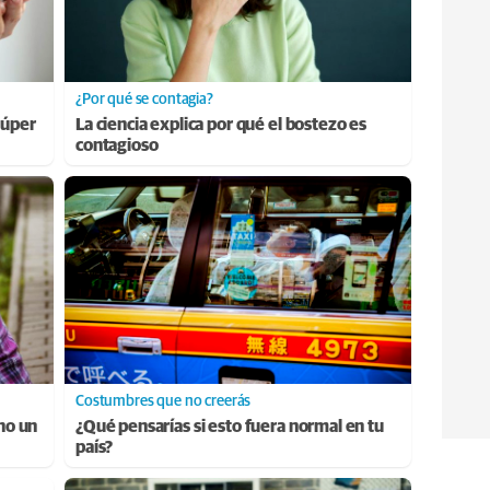
¿Por qué se contagia?
súper
La ciencia explica por qué el bostezo es
contagioso
Costumbres que no creerás
ino un
¿Qué pensarías si esto fuera normal en tu
país?