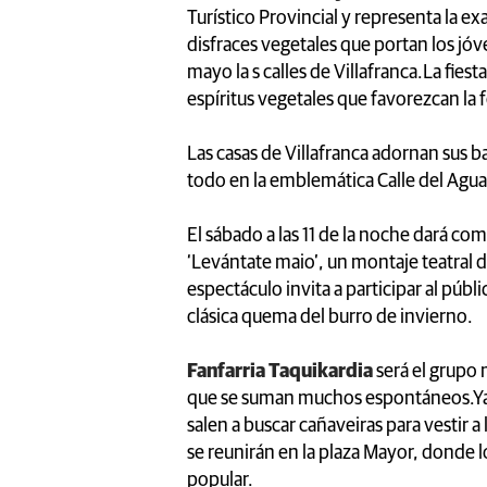
Turístico Provincial y representa la ex
disfraces vegetales que portan los jóv
mayo la s calles de Villafranca.La fiest
espíritus vegetales que favorezcan la f
Las casas de Villafranca adornan sus 
todo en la emblemática Calle del Agua
El sábado a las 11 de la noche dará c
‘Levántate maio’, un montaje teatral d
espectáculo invita a participar al públ
clásica quema del burro de invierno.
Fanfarria Taquikardia
será el grupo 
que se suman muchos espontáneos.Ya 
salen a buscar cañaveiras para vestir a l
se reunirán en la plaza Mayor, donde 
popular.