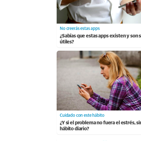
No creerás estas apps
¿Sabías que estas apps existen y son 
útiles?
Cuidado con este hábito
¿Y si el problema no fuera el estrés, s
hábito diario?