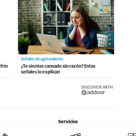
Señales de agotamiento
frío
¿Te sientes cansado sin razón? Estas
señales lo explican
DISCOVER WITH
Servicios