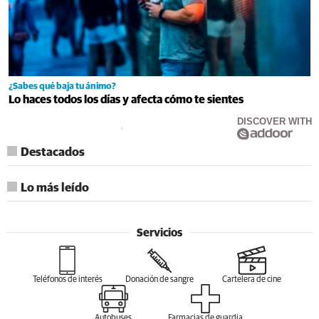
¿Sabes qué baja tu ánimo?
Lo haces todos los días y afecta cómo te sientes
DISCOVER WITH
Destacados
Lo más leído
Servicios
Teléfonos de interés
Donación de sangre
Cartelera de cine
Autobuses
Farmacias de guardia