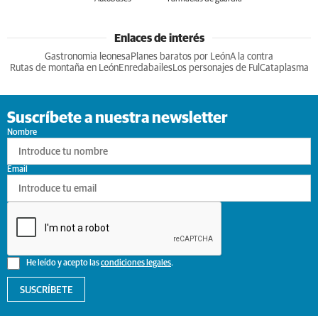
Enlaces de interés
Gastronomia leonesa
Planes baratos por León
A la contra
Rutas de montaña en León
Enredabailes
Los personajes de Ful
Cataplasma
Suscríbete a nuestra newsletter
Nombre
Email
He leído y acepto las
condiciones legales
.
SUSCRÍBETE