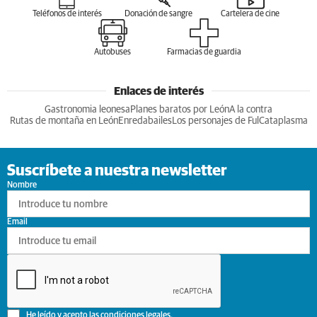
Teléfonos de interés
Donación de sangre
Cartelera de cine
Autobuses
Farmacias de guardia
Enlaces de interés
Gastronomia leonesa
Planes baratos por León
A la contra
Rutas de montaña en León
Enredabailes
Los personajes de Ful
Cataplasma
Suscríbete a nuestra newsletter
Nombre
Email
He leído y acepto las
condiciones legales
.