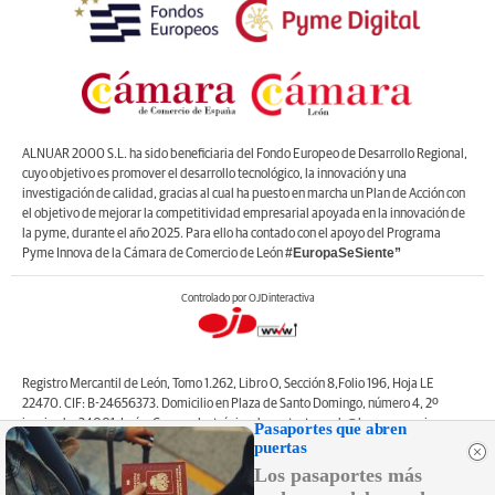
ALNUAR 2000 S.L. ha sido beneficiaria del Fondo Europeo de Desarrollo Regional,
cuyo objetivo es promover el desarrollo tecnológico, la innovación y una
investigación de calidad, gracias al cual ha puesto en marcha un Plan de Acción con
el objetivo de mejorar la competitividad empresarial apoyada en la innovación de
la pyme, durante el año 2025. Para ello ha contado con el apoyo del Programa
#EuropaSeSiente”
Pyme Innova de la Cámara de Comercio de León
Controlado por OJDinteractiva
Registro Mercantil de León, Tomo 1.262, Libro O, Sección 8,Folio 196, Hoja LE
22470. CIF: B-24656373. Domicilio en Plaza de Santo Domingo, número 4, 2º
izquierda, 24001, León. Correo electrónico de contacto: web@lanuevacronica.com.
Pasaportes que abren
Copyright © ALNUAR 2000 S.L. (LA NUEVA CRÓNICA). Incluye contenidos de la
puertas
empresa, de empresas del grupo o de terceros.
Los pasaportes más