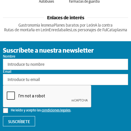
Autobuses
Farmacias de guardia
Enlaces de interés
Gastronomia leonesa
Planes baratos por León
A la contra
Rutas de montaña en León
Enredabailes
Los personajes de Ful
Cataplasma
Suscríbete a nuestra newsletter
Nombre
Email
He leído y acepto las
condiciones legales
.
SUSCRÍBETE