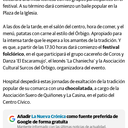
festival. A su término dará comienzo un baile popular en la
Plaza de la Iglesia.
A las dos de la tarde, en el salón del centro, hora de comer, y el
menú, patatas con carne al estilo del Órbigo. Apropiado para
la intensa tarde que le espera a los amantes de la tradición. Y
es que, a partir de las 17:30 horas dará comienzo el
festival
folclórico
, en el que participará el grupo cacereño de Coros y
Danza ‘El Escaramujo’, el leonés ‘La Chaniecha’ y la Asociación
Cultural Surcos del Órbigo, organizadora del evento.
Hospital despedirá estas jornadas de exaltación de la tradición
popular de su comarca con una
chocolatada
, a cargo de la
Asociación Suero de Quiñones y La Casina, en el patio del
Centro Cívico.
Añadir
La Nueva Crónica
como fuente preferida de
Google de forma gratuita
Mantente informado con las últimas noticias de actualidad.