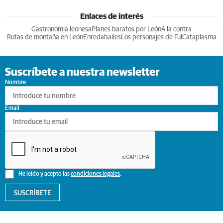
Enlaces de interés
Gastronomia leonesa
Planes baratos por León
A la contra
Rutas de montaña en León
Enredabailes
Los personajes de Ful
Cataplasma
Suscríbete a nuestra newsletter
Nombre
Email
He leído y acepto las
condiciones legales
.
SUSCRÍBETE