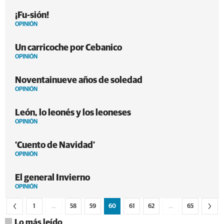
¡Fu-sión!
OPINIÓN
Un carricoche por Cebanico
OPINIÓN
Noventainueve años de soledad
OPINIÓN
León, lo leonés y los leoneses
OPINIÓN
‘Cuento de Navidad’
OPINIÓN
El general Invierno
OPINIÓN
1
…
58
59
60
61
62
…
65
Lo más leído