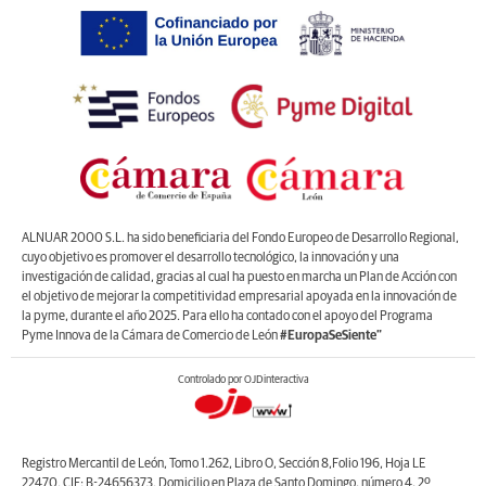
ALNUAR 2000 S.L. ha sido beneficiaria del Fondo Europeo de Desarrollo Regional,
cuyo objetivo es promover el desarrollo tecnológico, la innovación y una
investigación de calidad, gracias al cual ha puesto en marcha un Plan de Acción con
el objetivo de mejorar la competitividad empresarial apoyada en la innovación de
la pyme, durante el año 2025. Para ello ha contado con el apoyo del Programa
Pyme Innova de la Cámara de Comercio de León
#EuropaSeSiente”
Controlado por OJDinteractiva
Registro Mercantil de León, Tomo 1.262, Libro O, Sección 8,Folio 196, Hoja LE
22470. CIF: B-24656373. Domicilio en Plaza de Santo Domingo, número 4, 2º