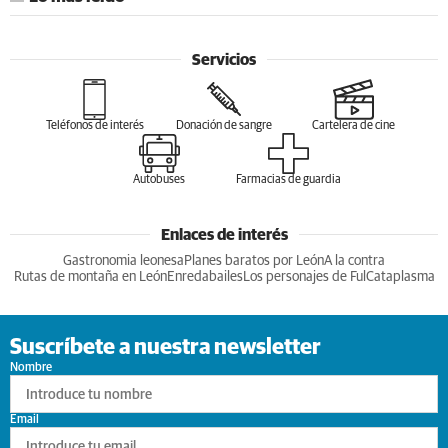
Servicios
Teléfonos de interés
Donación de sangre
Cartelera de cine
Autobuses
Farmacias de guardia
Enlaces de interés
Gastronomia leonesa
Planes baratos por León
A la contra
Rutas de montaña en León
Enredabailes
Los personajes de Ful
Cataplasma
Suscríbete a nuestra newsletter
Nombre
Email