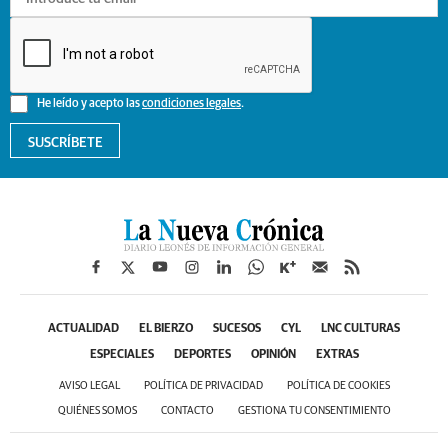
He leído y acepto las
condiciones legales
.
SUSCRÍBETE
ACTUALIDAD
EL BIERZO
SUCESOS
CYL
LNC CULTURAS
ESPECIALES
DEPORTES
OPINIÓN
EXTRAS
AVISO LEGAL
POLÍTICA DE PRIVACIDAD
POLÍTICA DE COOKIES
QUIÉNES SOMOS
CONTACTO
GESTIONA TU CONSENTIMIENTO