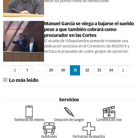
retirar los puntos sobre las retribuciones
Manuel García se niega a bajarse el sueldo
pese a que también cobrará como
procurador en las Cortes
El alcalde de Villaquilambre pretende mantener una
dedicación exclusiva en el Consistorio de 40.000 € y
rechaza la propuesta de cuatro grupos de oposición
1
…
29
30
31
32
33
34
Lo más leído
Servicios
Teléfonos de interés
Donación de sangre
Cartelera de cine
Autobuses
Farmacias de guardia