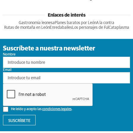
Enlaces de interés
Gastronomia leonesa
Planes baratos por León
A la contra
Rutas de montaña en León
Enredabailes
Los personajes de Ful
Cataplasma
Suscríbete a nuestra newsletter
Nombre
Email
He leído y acepto las
condiciones legales
.
SUSCRÍBETE