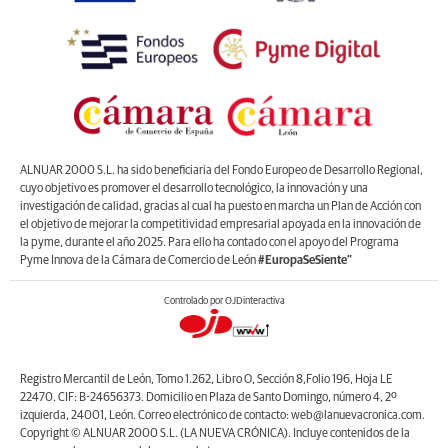
ALNUAR 2000 S.L. ha sido beneficiaria del Fondo Europeo de Desarrollo Regional,
cuyo objetivo es promover el desarrollo tecnológico, la innovación y una
investigación de calidad, gracias al cual ha puesto en marcha un Plan de Acción con
el objetivo de mejorar la competitividad empresarial apoyada en la innovación de
la pyme, durante el año 2025. Para ello ha contado con el apoyo del Programa
Pyme Innova de la Cámara de Comercio de León
#EuropaSeSiente”
Controlado por OJDinteractiva
Registro Mercantil de León, Tomo 1.262, Libro O, Sección 8,Folio 196, Hoja LE
22470. CIF: B-24656373. Domicilio en Plaza de Santo Domingo, número 4, 2º
izquierda, 24001, León. Correo electrónico de contacto: web@lanuevacronica.com.
Copyright © ALNUAR 2000 S.L. (LA NUEVA CRÓNICA). Incluye contenidos de la