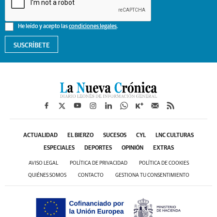
He leído y acepto las
condiciones legales
.
SUSCRÍBETE
ACTUALIDAD
EL BIERZO
SUCESOS
CYL
LNC CULTURAS
ESPECIALES
DEPORTES
OPINIÓN
EXTRAS
AVISO LEGAL
POLÍTICA DE PRIVACIDAD
POLÍTICA DE COOKIES
QUIÉNES SOMOS
CONTACTO
GESTIONA TU CONSENTIMIENTO