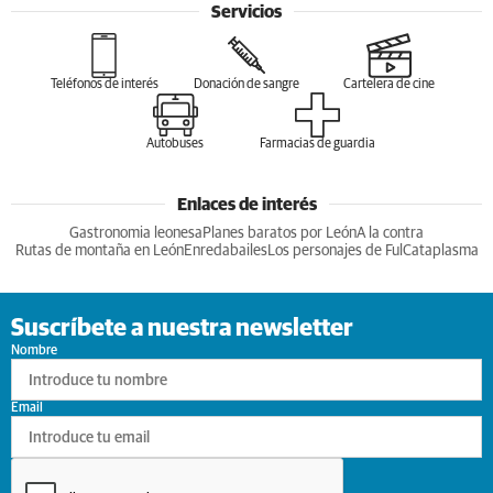
Servicios
Teléfonos de interés
Donación de sangre
Cartelera de cine
Autobuses
Farmacias de guardia
Enlaces de interés
Gastronomia leonesa
Planes baratos por León
A la contra
Rutas de montaña en León
Enredabailes
Los personajes de Ful
Cataplasma
Suscríbete a nuestra newsletter
Nombre
Email