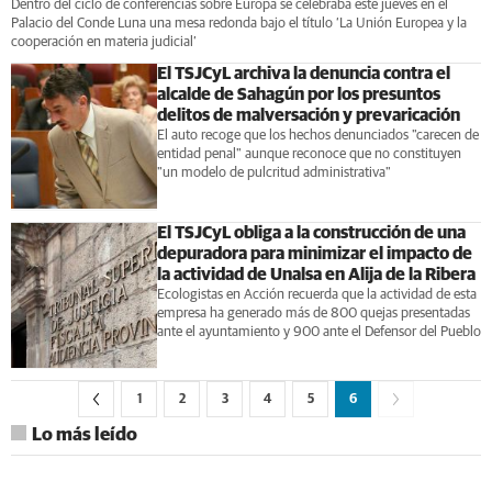
Dentro del ciclo de conferencias sobre Europa se celebraba este jueves en el
Palacio del Conde Luna una mesa redonda bajo el título ‘La Unión Europea y la
cooperación en materia judicial’
El TSJCyL archiva la denuncia contra el
alcalde de Sahagún por los presuntos
delitos de malversación y prevaricación
El auto recoge que los hechos denunciados "carecen de
entidad penal" aunque reconoce que no constituyen
"un modelo de pulcritud administrativa"
El TSJCyL obliga a la construcción de una
depuradora para minimizar el impacto de
la actividad de Unalsa en Alija de la Ribera
Ecologistas en Acción recuerda que la actividad de esta
empresa ha generado más de 800 quejas presentadas
ante el ayuntamiento y 900 ante el Defensor del Pueblo
1
2
3
4
5
6
Lo más leído