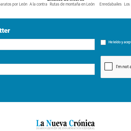
baratos por León
A la contra
Rutas de montaña en León
Enredabailes
Los 
tter
He leído y acep