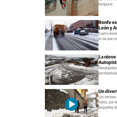
temporal
Renfe es
León y A
Cuatro locom
la vía que c
La nieve 
Autopist
Desalojados
permanecían 
Un diver
Los vecinos 
mano, por li
pequeños di