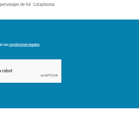
personajes de Ful
Cataplasma
to las
condiciones legales
.