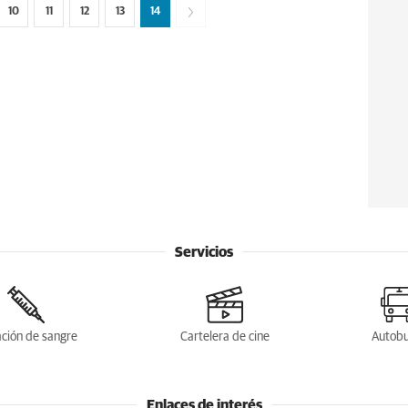
10
11
12
13
14
Servicios
ción de sangre
Cartelera de cine
Autob
Enlaces de interés