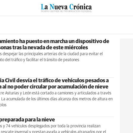
RZO
SUCESOS
CULTURAS
ESPECIALES
DEPORTES
amiento ha puesto en marcha un dispositivo de
onas tras la nevada de este miércoles
s despejar las principales arterias de la ciudad para evitar el
o del tráfico y facilitar el tránsito de peatones
a Civil desvía el tráfico de vehículos pesados a
 al no poder circular por acumulación de nieve
ntre Asturias y León está cortado a camiones y articulados a través
 La acumulada de los últimos días alcanza dos metros de altura en
blos
preparada para la nieve
s y 74 vehículos desplegados por toda la provincia realizan
e rescate invernal y prestan ayuda a vehículos atrapados por el