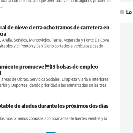
toda la comunidad, aunque ayer todavía hubo algunos problemas
cia
Lo
ral de nieve cierra ocho tramos de carretera en
cia
 Aralla, Señales, Monteviejos, Tarna, Vegarada y Fonte Da Cova
sitables y el Pontón y San Glorio cortados a vehículos pesado
amiento promueve 13 bolsas de empleo
l
s áreas de Obras, Servicios Sociales, Limpieza Viaria e Interiores,
rior y Deportes, dando prioridad a las enmarcadas en las tres
notable de aludes durante los próximos dos días
adas más o menos copiosas acompañadas de fuertes vientos y la