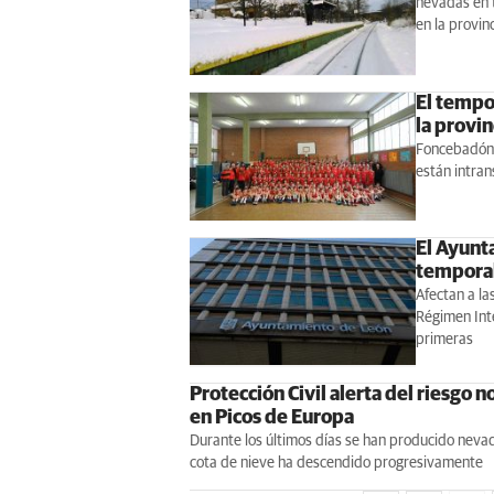
nevadas en 
en la provin
El tempo
la provin
Foncebadón,
están intran
El Ayunt
tempora
Afectan a la
Régimen Inte
primeras
Protección Civil alerta del riesgo 
en Picos de Europa
Durante los últimos días se han producido nev
cota de nieve ha descendido progresivamente