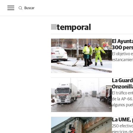
Buscar
ACTUALIDAD
BIE
temporal
El Ayunt
300 pers
El objetivo e
estancamient
La Guardi
Onzonilla
El tráfico e
de la AP-66.
algunos pue
La UME, 
250 efectivo
ejercicios d