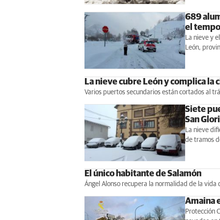
689 alum
el tempo
La nieve y e
León, provi
La nieve cubre León y complica la c
Varios puertos secundarios están cortados al trá
Siete pu
San Glori
La nieve dif
de tramos d
El único habitante de Salamón
Ángel Alonso recupera la normalidad de la vida 
Amaina e
Protección C