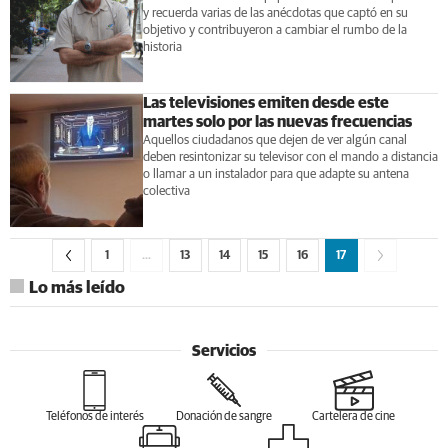
y recuerda varias de las anécdotas que captó en su
objetivo y contribuyeron a cambiar el rumbo de la
historia
Las televisiones emiten desde este
martes solo por las nuevas frecuencias
Aquellos ciudadanos que dejen de ver algún canal
deben resintonizar su televisor con el mando a distancia
o llamar a un instalador para que adapte su antena
colectiva
1
…
13
14
15
16
17
Lo más leído
Servicios
Teléfonos de interés
Donación de sangre
Cartelera de cine