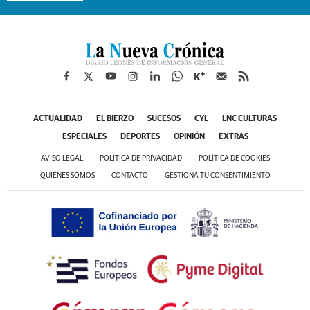
ACTUALIDAD
EL BIERZO
SUCESOS
CYL
LNC CULTURAS
ESPECIALES
DEPORTES
OPINIÓN
EXTRAS
AVISO LEGAL
POLÍTICA DE PRIVACIDAD
POLÍTICA DE COOKIES
QUIÉNES SOMOS
CONTACTO
GESTIONA TU CONSENTIMIENTO