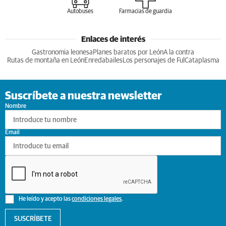
Autobuses
Farmacias de guardia
Enlaces de interés
Gastronomia leonesa
Planes baratos por León
A la contra
Rutas de montaña en León
Enredabailes
Los personajes de Ful
Cataplasma
Suscríbete a nuestra newsletter
Nombre
Email
He leído y acepto las
condiciones legales
.
SUSCRÍBETE