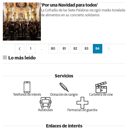
'Por una Navidad para todos'
La Cofradía de las Siete Palabras recogió media tonelada
de alimentos en su concierto solidarios
1
…
80
81
82
83
84
Lo más leído
Servicios
Teléfonos de interés
Donación de sangre
Cartelera de cine
Autobuses
Farmacias de guardia
Enlaces de interés