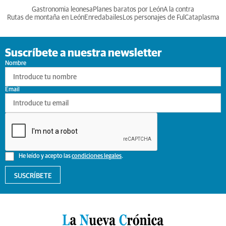
Gastronomia leonesa
Planes baratos por León
A la contra
Rutas de montaña en León
Enredabailes
Los personajes de Ful
Cataplasma
Suscríbete a nuestra newsletter
Nombre
Email
He leído y acepto las
condiciones legales
.
SUSCRÍBETE