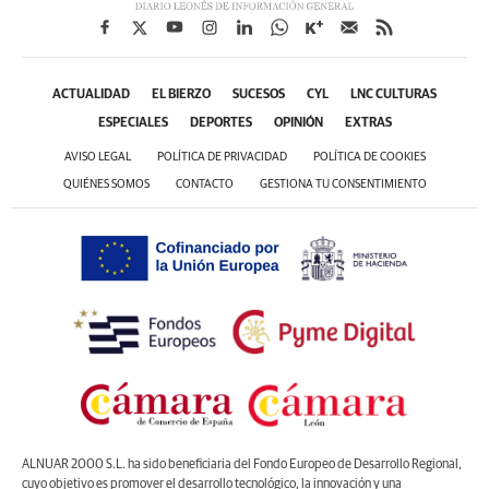
ACTUALIDAD
EL BIERZO
SUCESOS
CYL
LNC CULTURAS
ESPECIALES
DEPORTES
OPINIÓN
EXTRAS
AVISO LEGAL
POLÍTICA DE PRIVACIDAD
POLÍTICA DE COOKIES
QUIÉNES SOMOS
CONTACTO
GESTIONA TU CONSENTIMIENTO
ALNUAR 2000 S.L. ha sido beneficiaria del Fondo Europeo de Desarrollo Regional,
cuyo objetivo es promover el desarrollo tecnológico, la innovación y una