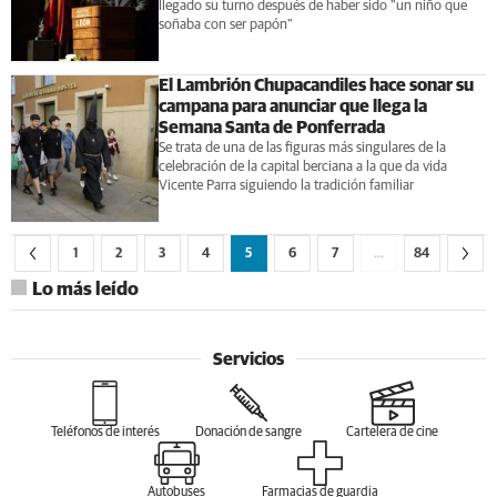
llegado su turno después de haber sido "un niño que
soñaba con ser papón"
El Lambrión Chupacandiles hace sonar su
campana para anunciar que llega la
Semana Santa de Ponferrada
Se trata de una de las figuras más singulares de la
celebración de la capital berciana a la que da vida
Vicente Parra siguiendo la tradición familiar
1
2
3
4
5
6
7
…
84
Lo más leído
Servicios
Teléfonos de interés
Donación de sangre
Cartelera de cine
Autobuses
Farmacias de guardia