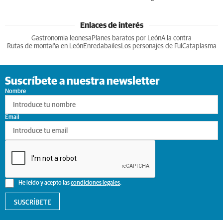
Enlaces de interés
Gastronomia leonesa
Planes baratos por León
A la contra
Rutas de montaña en León
Enredabailes
Los personajes de Ful
Cataplasma
Suscríbete a nuestra newsletter
Nombre
Email
He leído y acepto las
condiciones legales
.
SUSCRÍBETE