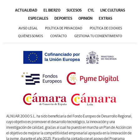
ACTUALIDAD
EL BIERZO
SUCESOS
CYL
LNC CULTURAS
ESPECIALES
DEPORTES
OPINIÓN
EXTRAS
AVISO LEGAL
POLÍTICA DE PRIVACIDAD
POLÍTICA DE COOKIES
QUIÉNES SOMOS
CONTACTO
GESTIONA TU CONSENTIMIENTO
ALNUAR 2000 S.L. ha sido beneficiaria del Fondo Europeo de Desarrollo Regional,
cuyo objetivo es promover el desarrollo tecnológico, la innovación y una
investigación de calidad, gracias al cual ha puesto en marcha un Plan de Acción con
el objetivo de mejorar la competitividad empresarial apoyada en la innovación de
la pyme, durante el año 2025. Para ello ha contado con el apoyo del Programa