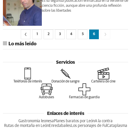
Es su segunda publicación enmarcada en la vertiente de
ciencia ficción, aunque abre una profunda reflexión
sobre las libertades
1
2
3
4
5
6
Lo más leído
Servicios
Teléfonos de interés
Donación de sangre
Cartelera de cine
Autobuses
Farmacias de guardia
Enlaces de interés
Gastronomia leonesa
Planes baratos por León
A la contra
Rutas de montaña en León
Enredabailes
Los personajes de Ful
Cataplasma