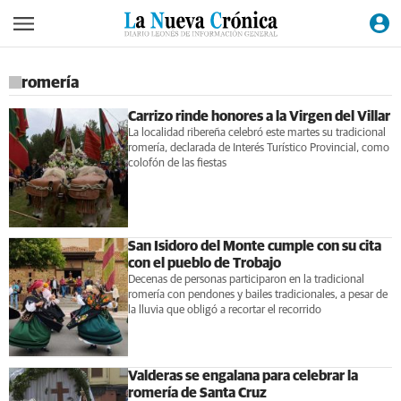
romería
Carrizo rinde honores a la Virgen del Villar
La localidad ribereña celebró este martes su tradicional
romería, declarada de Interés Turístico Provincial, como
colofón de las fiestas
San Isidoro del Monte cumple con su cita
con el pueblo de Trobajo
Decenas de personas participaron en la tradicional
romería con pendones y bailes tradicionales, a pesar de
la lluvia que obligó a recortar el recorrido
Valderas se engalana para celebrar la
romería de Santa Cruz