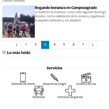
Camino Olvidado
Rogando bonanza en Camposagrado
La tradición se mantuvo, como cada segundo domingo
de junio, con la celebración de la romería y rogativa en
el pequeño santuario y sus aledaños
1
2
3
4
5
6
7
Lo más leído
Servicios
Teléfonos de interés
Donación de sangre
Cartelera de cine
Autobuses
Farmacias de guardia