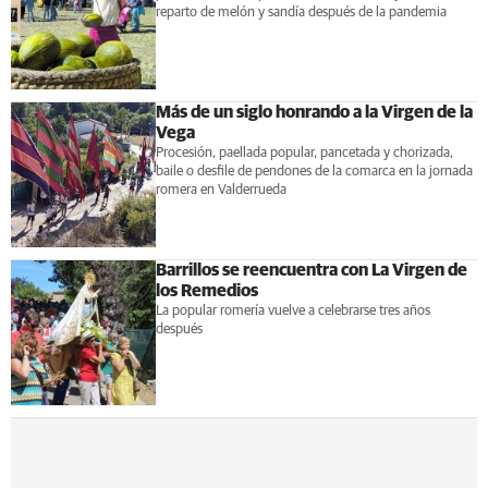
reparto de melón y sandía después de la pandemia
Más de un siglo honrando a la Virgen de la
Vega
Procesión, paellada popular, pancetada y chorizada,
baile o desfile de pendones de la comarca en la jornada
romera en Valderrueda
Barrillos se reencuentra con La Virgen de
los Remedios
La popular romería vuelve a celebrarse tres años
después