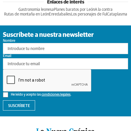
Enlaces de interés
Gastronomia leonesa
Planes baratos por León
A la contra
Rutas de montaña en León
Enredabailes
Los personajes de Ful
Cataplasma
Suscríbete a nuestra newsletter
Nombre
Email
He leído y acepto las
condiciones legales
.
SUSCRÍBETE