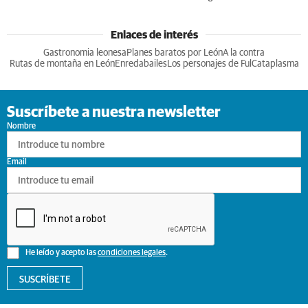
Enlaces de interés
Gastronomia leonesa
Planes baratos por León
A la contra
Rutas de montaña en León
Enredabailes
Los personajes de Ful
Cataplasma
Suscríbete a nuestra newsletter
Nombre
Email
He leído y acepto las
condiciones legales
.
SUSCRÍBETE