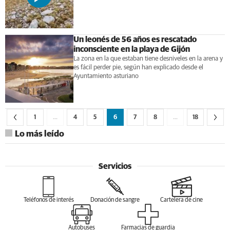
Un leonés de 56 años es rescatado
inconsciente en la playa de Gijón
La zona en la que estaban tiene desniveles en la arena y
es fácil perder pie, según han explicado desde el
Ayuntamiento asturiano
1
…
4
5
6
7
8
…
18
Lo más leído
Servicios
Teléfonos de interés
Donación de sangre
Cartelera de cine
Autobuses
Farmacias de guardia