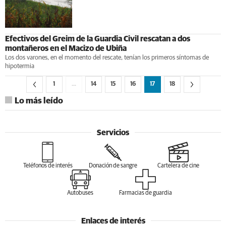
Efectivos del Greim de la Guardia Civil rescatan a dos
montañeros en el Macizo de Ubiña
Los dos varones, en el momento del rescate, tenían los primeros síntomas de
hipotermia
1
…
14
15
16
17
18
Lo más leído
Servicios
Teléfonos de interés
Donación de sangre
Cartelera de cine
Autobuses
Farmacias de guardia
Enlaces de interés