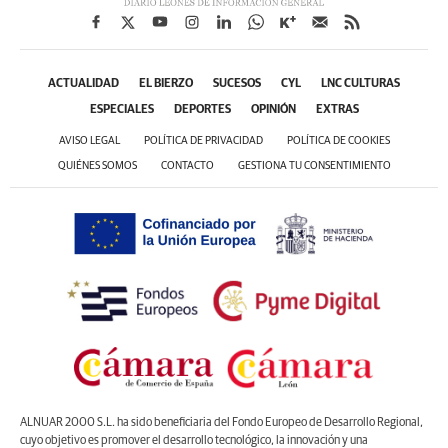
ACTUALIDAD
EL BIERZO
SUCESOS
CYL
LNC CULTURAS
ESPECIALES
DEPORTES
OPINIÓN
EXTRAS
AVISO LEGAL
POLÍTICA DE PRIVACIDAD
POLÍTICA DE COOKIES
QUIÉNES SOMOS
CONTACTO
GESTIONA TU CONSENTIMIENTO
ALNUAR 2000 S.L. ha sido beneficiaria del Fondo Europeo de Desarrollo Regional,
cuyo objetivo es promover el desarrollo tecnológico, la innovación y una