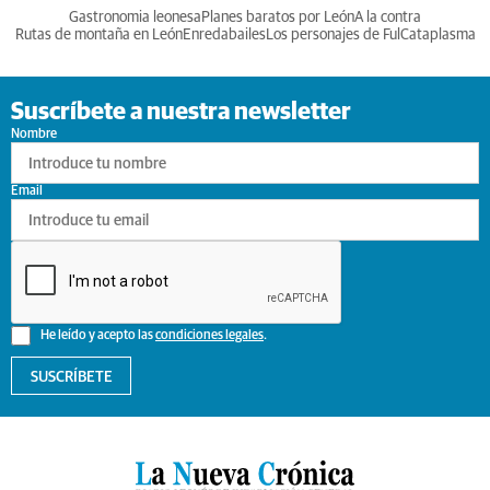
Gastronomia leonesa
Planes baratos por León
A la contra
Rutas de montaña en León
Enredabailes
Los personajes de Ful
Cataplasma
Suscríbete a nuestra newsletter
Nombre
Email
He leído y acepto las
condiciones legales
.
SUSCRÍBETE