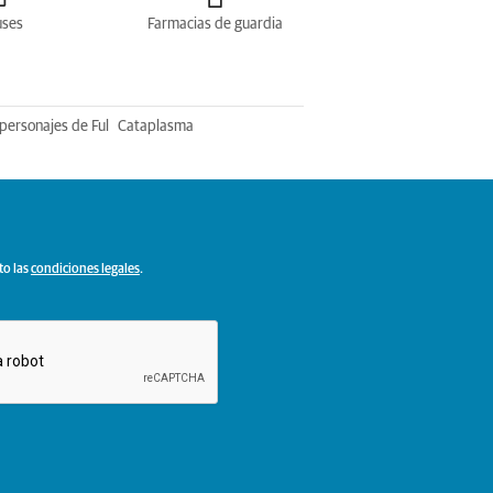
uses
Farmacias de guardia
personajes de Ful
Cataplasma
to las
condiciones legales
.