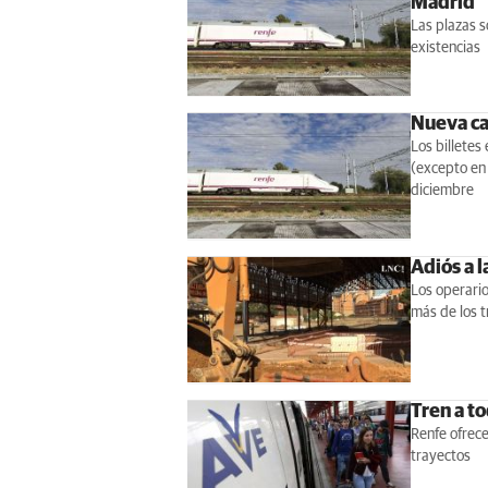
Madrid
Las plazas s
existencias
Nueva ca
Los billetes
(excepto en 
diciembre
Adiós a l
Los operario
más de los t
Tren a to
Renfe ofrece
trayectos