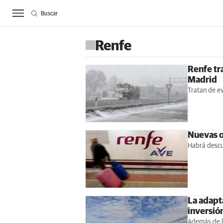
Buscar
ACTUALIDAD
BIE
Renfe
Renfe tra
Madrid
Tratan de ev
Nuevas o
Habrá descu
La adapt
inversió
Además de la