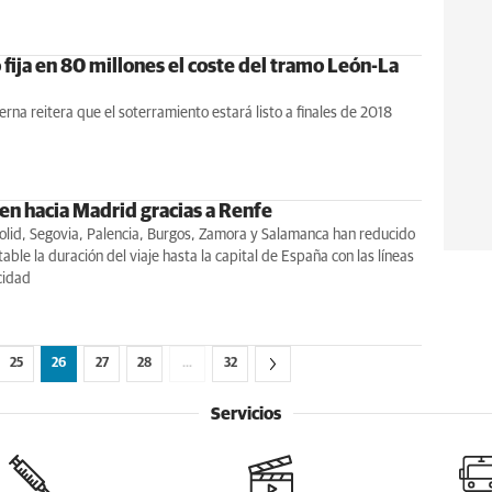
fija en 80 millones el coste del tramo León-La
Serna reitera que el soterramiento estará listo a finales de 2018
ren hacia Madrid gracias a Renfe
olid, Segovia, Palencia, Burgos, Zamora y Salamanca han reducido
able la duración del viaje hasta la capital de España con las líneas
cidad
25
26
27
28
…
32
Servicios