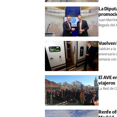
La Diput
promoció
Juan Martíne
llegada del 
Vuelven l
Saldrán a la
aniversario 
semana con 
El AVE e
viajeros
La Red de C
Renfe of