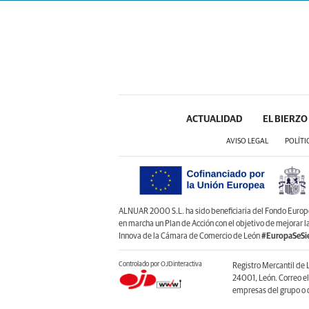
ACTUALIDAD
EL BIERZO
AVISO LEGAL
POLÍTI
ALNUAR 2000 S.L. ha sido beneficiaria del Fondo Europeo 
en marcha un Plan de Acción con el objetivo de mejorar 
Innova de la Cámara de Comercio de León
#EuropaSeSi
Controlado por OJDinteractiva
Registro Mercantil de 
24001, León. Correo e
empresas del grupo o d