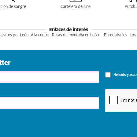
ción de sangre
Cartelera de cine
Autob
Enlaces de interés
baratos por León
A la contra
Rutas de montaña en León
Enredabailes
Los 
tter
He leído y acep