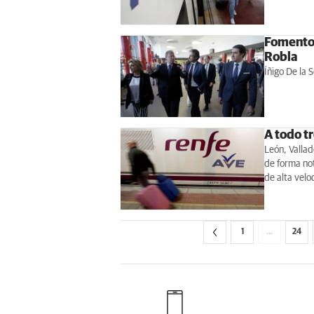
Fomento 
Robla
Íñigo De la 
A todo t
León, Vallad
de forma not
de alta velo
1
…
24