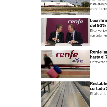
instalarán p
ancho intern
León fir
del 50%
El convenio 
conjuntament
Renfe la
hasta el
El trayecto 
Restablec
cortado 
El fallo en l