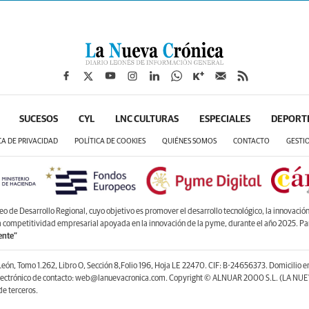
SUCESOS
CYL
LNC CULTURAS
ESPECIALES
DEPORT
CA DE PRIVACIDAD
POLÍTICA DE COOKIES
QUIÉNES SOMOS
CONTACTO
GESTI
de Desarrollo Regional, cuyo objetivo es promover el desarrollo tecnológico, la innovación y
la competitividad empresarial apoyada en la innovación de la pyme, durante el año 2025. P
ente”
León, Tomo 1.262, Libro O, Sección 8,Folio 196, Hoja LE 22470. CIF: B-24656373. Domicilio 
lectrónico de contacto: web@lanuevacronica.com. Copyright © ALNUAR 2000 S.L. (LA NUEV
e terceros.