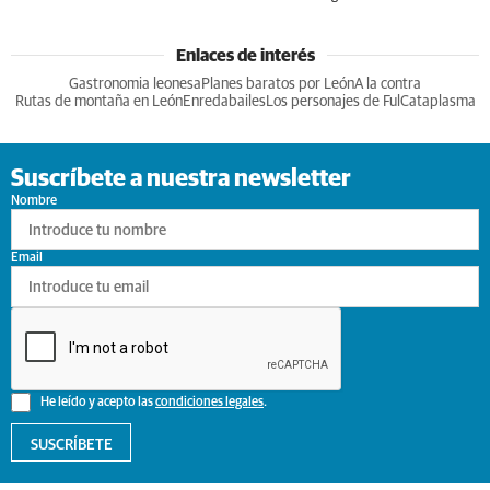
Enlaces de interés
Gastronomia leonesa
Planes baratos por León
A la contra
Rutas de montaña en León
Enredabailes
Los personajes de Ful
Cataplasma
Suscríbete a nuestra newsletter
Nombre
Email
He leído y acepto las
condiciones legales
.
SUSCRÍBETE