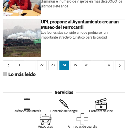
disminuir el número de viajeros en más de 200.00 los
últimos siete años
UPL propone al Ayuntamiento crear un
Museo del Ferrocarril
Los leonesistas consideran que podría ser un
importante atractivo turístico para la ciudad
1
…
22
23
24
25
26
…
32
Lo más leído
Servicios
Teléfonos de interés
Donación de sangre
Cartelera de cine
Autobuses
Farmacias de guardia