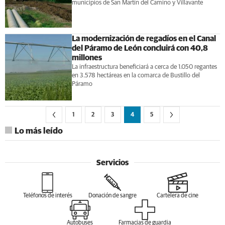
municipios de San Martín del Camino y Villavante
La modernización de regadíos en el Canal
del Páramo de León concluirá con 40,8
millones
La infraestructura beneficiará a cerca de 1.050 regantes
en 3.578 hectáreas en la comarca de Bustillo del
Páramo
1
2
3
4
5
Lo más leído
Servicios
Teléfonos de interés
Donación de sangre
Cartelera de cine
Autobuses
Farmacias de guardia