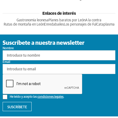
Enlaces de interés
Gastronomia leonesa
Planes baratos por León
A la contra
Rutas de montaña en León
Enredabailes
Los personajes de Ful
Cataplasma
Suscríbete a nuestra newsletter
Nombre
Email
He leído y acepto las
condiciones legales
.
SUSCRÍBETE