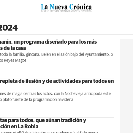
RZO
SUCESOS
CULTURAS
ESPECIALES
DEPORTES
 2024
manín, un programa diseñado para los más
 de la casa
toda la familia, gincana, Belén en el salón bajo del Ayuntamiento, o
 los Reyes Magos
repleta de ilusión y de actividades para todos en
nes de magia centras los actos, con la Nochevieja anticipada este
 plato fuerte de la programación navideña
tas para todos, que aúnan tradición y
ación en La Robla
 comenzó el10 de diciembre y se prolongará al 5 de enero