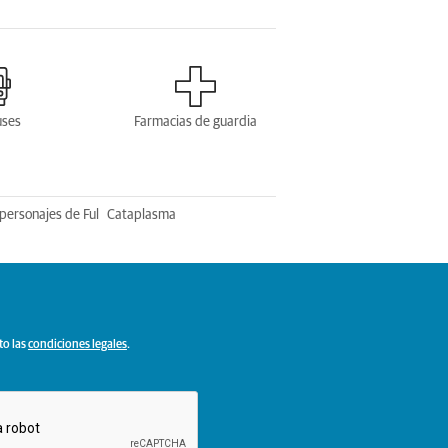
uses
Farmacias de guardia
personajes de Ful
Cataplasma
to las
condiciones legales
.