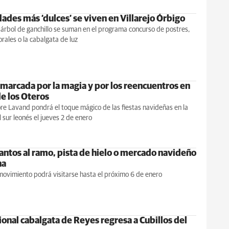
ades más ‘dulces’ se viven en Villarejo Órbigo
l árbol de ganchillo se suman en el programa concurso de postres,
orales o la cabalgata de luz
marcada por la magia y por los reencuentros en
de los Oteros
ore Lavand pondrá el toque mágico de las fiestas navideñas en la
l sur leonés el jueves 2 de enero
cantos al ramo, pista de hielo o mercado navideño
na
movimiento podrá visitarse hasta el próximo 6 de enero
ional cabalgata de Reyes regresa a Cubillos del