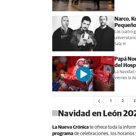
Narco, K
Pequeño 
Los cuatro g
universitari
Sala H
Papá Noe
del Hosp
La Navidad s
viernes la A
1
2
3
Navidad en León 20
La Nueva Crónica
te ofrece toda la infor
programa
de celebraciones, los horarios 