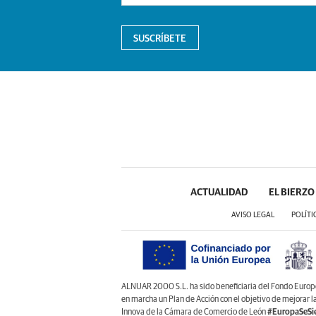
SUSCRÍBETE
ACTUALIDAD
EL BIERZO
AVISO LEGAL
POLÍTI
ALNUAR 2000 S.L. ha sido beneficiaria del Fondo Europeo 
en marcha un Plan de Acción con el objetivo de mejorar 
Innova de la Cámara de Comercio de León
#EuropaSeSi