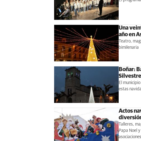
Una vein
año en A
Teatro, magi
bimilenaria
Boñar: B
Silvestre
El municipi
estas navid
Actos na
diversió
Talleres, ma
Papa Noel y 
asociacione