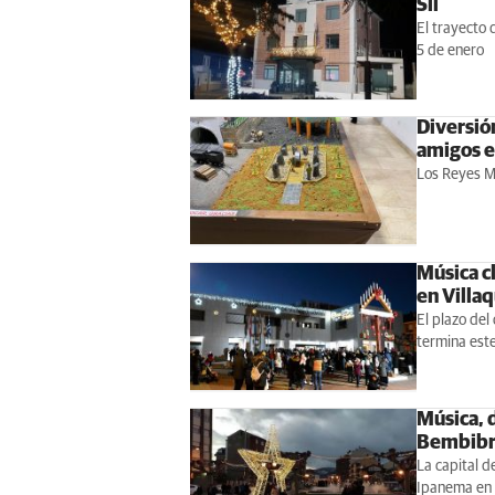
Sil
El trayecto
5 de enero
Diversión
amigos e
Los Reyes Ma
Música cl
en Villa
El plazo del
termina est
Música, 
Bembib
La capital d
Ipanema en 