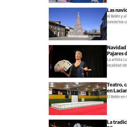
Las navid
Al Belén y a
conciertos c
Navidad 
Pajares 
La artista L
localidad de
Teatro, 
en Lacia
El Belén en 
La tradic