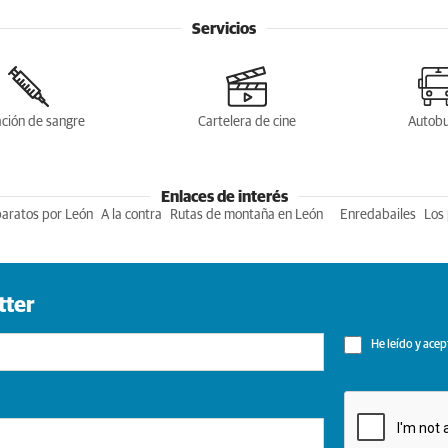
Servicios
ción de sangre
Cartelera de cine
Autob
Enlaces de interés
baratos por León
A la contra
Rutas de montaña en León
Enredabailes
Los 
tter
He leído y acep