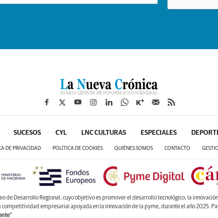
SUCESOS
CYL
LNC CULTURAS
ESPECIALES
DEPORT
CA DE PRIVACIDAD
POLÍTICA DE COOKIES
QUIÉNES SOMOS
CONTACTO
GESTI
de Desarrollo Regional, cuyo objetivo es promover el desarrollo tecnológico, la innovación y
la competitividad empresarial apoyada en la innovación de la pyme, durante el año 2025. P
ente”