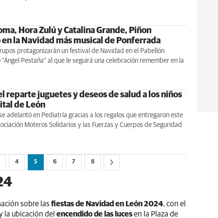
oma, Hora Zulú y Catalina Grande, Piñon
en la Navidad más musical de Ponferrada
rupos protagonizarán un festival de Navidad en el Pabellón
o "Ángel Pestaña" al que le seguirá una celebración remember en la
l reparte juguetes y deseos de salud a los niños
ital de León
e adelantó en Pediatría gracias a los regalos que entregaron este
sociación Moteros Solidarios y las Fuerzas y Cuerpos de Seguridad
4
5
6
7
8
24
mación sobre las
fiestas de Navidad en León 2024
, con el
y la ubicación del
encendido de las luces
en la Plaza de