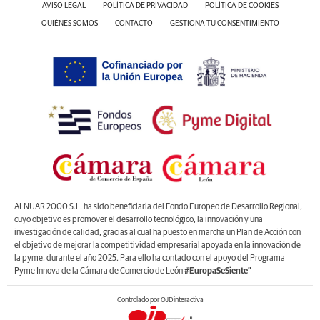
AVISO LEGAL
POLÍTICA DE PRIVACIDAD
POLÍTICA DE COOKIES
QUIÉNES SOMOS
CONTACTO
GESTIONA TU CONSENTIMIENTO
ALNUAR 2000 S.L. ha sido beneficiaria del Fondo Europeo de Desarrollo Regional,
cuyo objetivo es promover el desarrollo tecnológico, la innovación y una
investigación de calidad, gracias al cual ha puesto en marcha un Plan de Acción con
el objetivo de mejorar la competitividad empresarial apoyada en la innovación de
la pyme, durante el año 2025. Para ello ha contado con el apoyo del Programa
Pyme Innova de la Cámara de Comercio de León
#EuropaSeSiente”
Controlado por OJDinteractiva