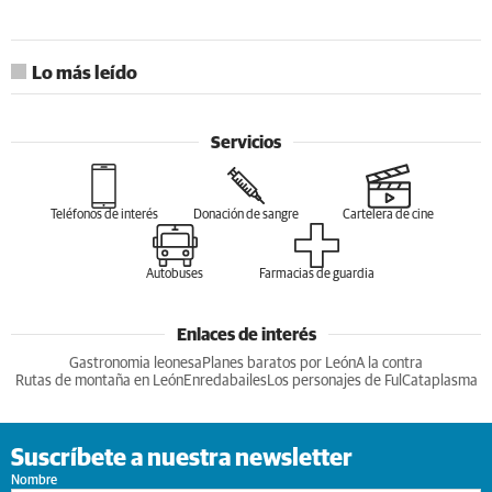
Lo más leído
Servicios
Teléfonos de interés
Donación de sangre
Cartelera de cine
Autobuses
Farmacias de guardia
Enlaces de interés
Gastronomia leonesa
Planes baratos por León
A la contra
Rutas de montaña en León
Enredabailes
Los personajes de Ful
Cataplasma
Suscríbete a nuestra newsletter
Nombre