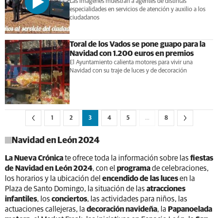
Las imágenes muestran a agentes de distintas
especialidades en servicios de atención y auxilio a los
ciudadanos
Toral de los Vados se pone guapo para la
Navidad con 1.200 euros en premios
El Ayuntamiento calienta motores para vivir una
Navidad con su traje de luces y de decoración
1
2
3
4
5
…
8
Navidad en León 2024
La Nueva Crónica
te ofrece toda la información sobre las
fiestas
de Navidad en León 2024
, con el
programa
de celebraciones,
los horarios y la ubicación del
encendido de las luces
en la
Plaza de Santo Domingo, la situación de las
atracciones
infantiles
, los
conciertos
, las actividades para niños, las
actuaciones callejeras, la
decoración navideña
, la
Papanoelada