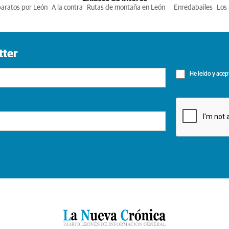
baratos por León
A la contra
Rutas de montaña en León
Enredabailes
Los 
tter
He leído y acep