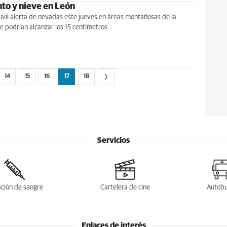
nto y nieve en León
ivil alerta de nevadas este jueves en áreas montañosas de la
e podrían alcanzar los 15 centímetros
14
15
16
17
18
Servicios
ción de sangre
Cartelera de cine
Autob
Enlaces de interés