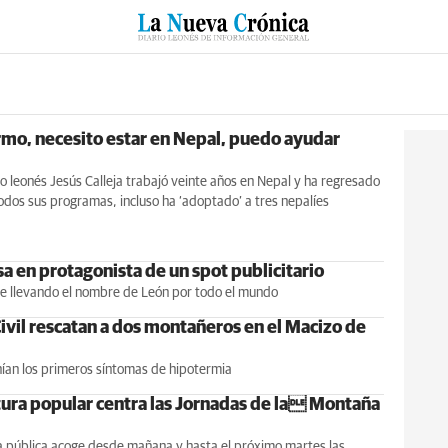
RZO
SUCESOS
CULTURAS
ESPECIALES
DEPORTES
mo, necesito estar en Nepal, puedo ayudar
o leonés Jesús Calleja trabajó veinte años en Nepal y ha regresado
todos sus programas, incluso ha ‘adoptado’ a tres nepalíes
sa en protagonista de un spot publicitario
ue llevando el nombre de León por todo el mundo
Civil rescatan a dos montañeros en el Macizo de
nían los primeros síntomas de hipotermia
atura popular centra las Jornadas de la Montaña
a pública acoge desde mañana y hasta el próximo martes las