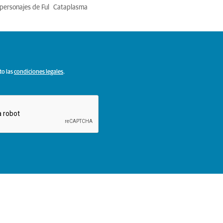
personajes de Ful
Cataplasma
to las
condiciones legales
.