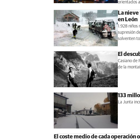
orientados a
La nieve 
en León
1.928 niños 
supresión de
solventen to
El descu
Casiano de 
de la monta
133 mill
La Junta inc
El coste medio de cada operación 