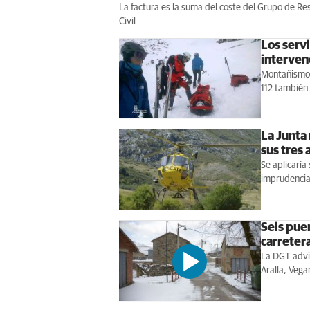
La factura es la suma del coste del Grupo de Re
Civil
Los servi
interven
Montañismo y
112 también 
La Junta
sus tres 
Se aplicaría
imprudenci
Seis puer
carreter
La DGT advie
Aralla, Veg