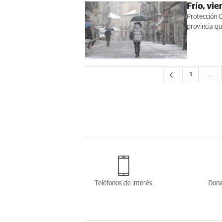
Frío, vie
Protección C
provincia qu
1
…
Teléfonos de interés
Dona