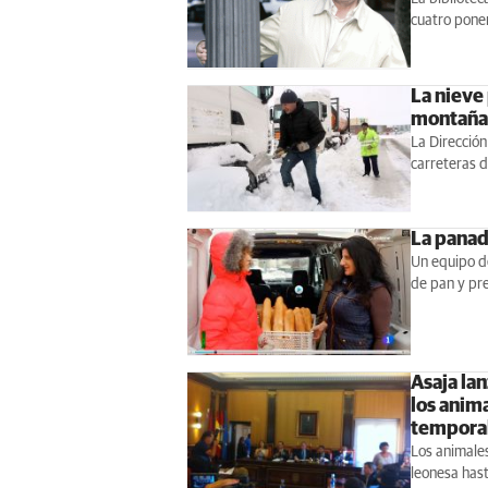
cuatro pone
La nieve 
montaña
La Dirección
carreteras d
La panad
Un equipo d
de pan y pre
Asaja la
los anima
tempora
Los animales
leonesa hast