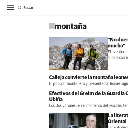
Buscar
ACTUALIDAD
BIE
montaña
"No duer
mucho"
El aventurer
al país con 
Calleja convierte la montaña leone
El popular montañero y presentador leonés sig
Efectivos del Greim de la Guardia 
Ubiña
Los dos varones, en el momento del rescate, te
La liter
Oriental
La bibliotec