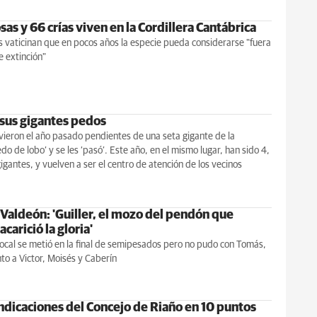
sas y 66 crías viven en la Cordillera Cantábrica
 vaticinan que en pocos años la especie pueda considerarse "fuera
e extinción"
 sus gigantes pedos
ivieron el año pasado pendientes de una seta gigante de la
do de lobo’ y se les ‘pasó’. Este año, en el mismo lugar, han sido 4,
gigantes, y vuelven a ser el centro de atención de los vecinos
 Valdeón: 'Guiller, el mozo del pendón que
carició la gloria'
local se metió en la final de semipesados pero no pudo con Tomás,
to a Victor, Moisés y Caberín
indicaciones del Concejo de Riaño en 10 puntos