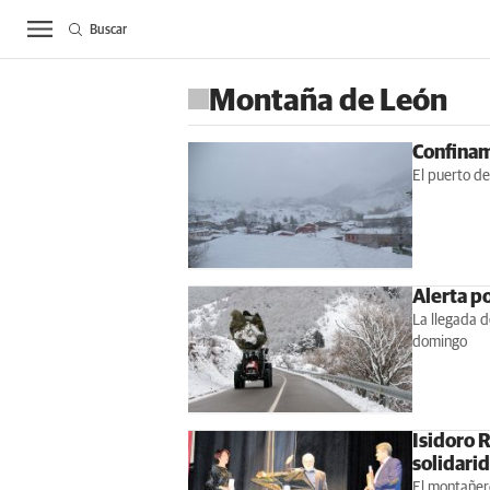
Buscar
ACTUALIDAD
BIE
Montaña de León
Confinam
El puerto de
Alerta po
La llegada d
domingo
Isidoro 
solidarid
El montañero