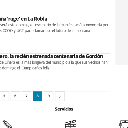
ña 'ruge' en La Robla
 será este domingo el escenario de la manifestación convocada por
os CCOO y UGT para clamar por el futuro de la montaña
vero, la recién estrenada centenaria de Gordón
de Ciñera es la más longeva del municipio a la que sus vecinos han
 domingo el 'Cumpleaños feliz'
5
6
7
8
9
Servicios