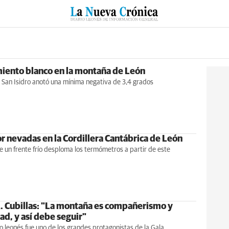
RZO
SUCESOS
CULTURAS
ESPECIALES
DEPORTES
iento blanco en la montaña de León
 San Isidro anotó una mínima negativa de 3,4 grados
r nevadas en la Cordillera Cantábrica de León
e un frente frío desploma los termómetros a partir de este
R. Cubillas: "La montaña es compañerismo y
ad, y así debe seguir"
 leonés fue uno de los grandes protagonistas de la Gala