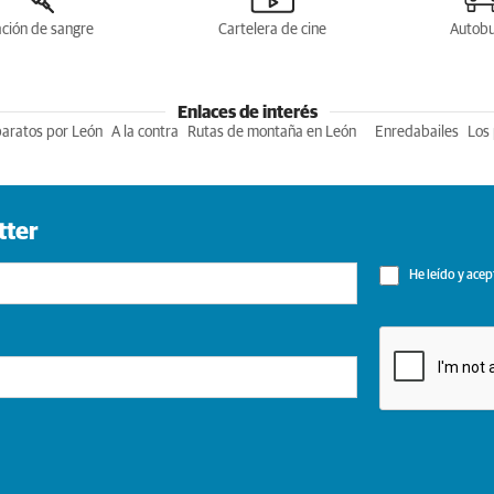
ción de sangre
Cartelera de cine
Autob
Enlaces de interés
baratos por León
A la contra
Rutas de montaña en León
Enredabailes
Los 
tter
He leído y acep