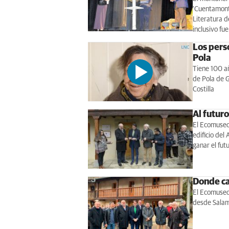
‘Cuentamont
Literatura 
inclusivo fu
Los perso
Pola
Tiene 100 añ
de Pola de G
Costilla
Al futur
El Ecomuseo
edificio del
ganar el fut
Donde ca
El Ecomuseo 
desde Sala