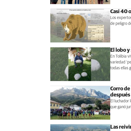
Casi 40 o
Los expertos
de peligro d
El lobo y
En Tolibia v
variedad ‘pe
todas ellas 
Corro de
después a
El luchador 
que ganó jun
Las reiv