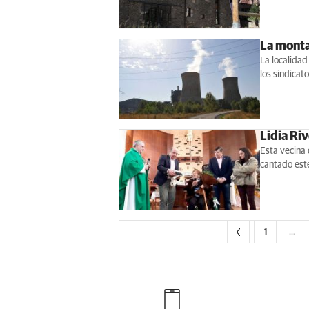
La monta
La localidad
los sindicat
Lidia Ri
Esta vecina 
cantado este
1
…