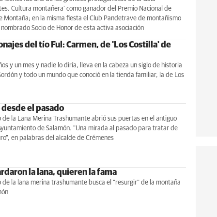
es. Cultura montañera’ como ganador del Premio Nacional de
de Montaña; en la misma fiesta el Club Pandetrave de montañismo
e nombrado Socio de Honor de esta activa asociación
najes del tío Ful: Carmen, de 'Los Costilla' de
os y un mes y nadie lo diría, lleva en la cabeza un siglo de historia
ordón y todo un mundo que conoció en la tienda familiar, la de Los
o desde el pasado
 de la Lana Merina Trashumante abrió sus puertas en el antiguo
 Ayuntamiento de Salamón. "Una mirada al pasado para tratar de
uro", en palabras del alcalde de Crémenes
rdaron la lana, quieren la fama
de la lana merina trashumante busca el "resurgir" de la montaña
món