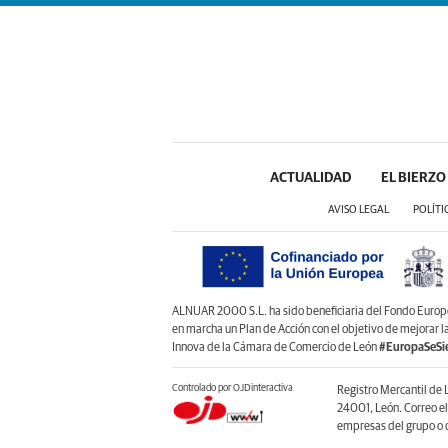
ACTUALIDAD
EL BIERZO
AVISO LEGAL
POLÍTI
ALNUAR 2000 S.L. ha sido beneficiaria del Fondo Europeo 
en marcha un Plan de Acción con el objetivo de mejorar 
Innova de la Cámara de Comercio de León
#EuropaSeSi
Controlado por OJDinteractiva
Registro Mercantil de 
24001, León. Correo e
empresas del grupo o d