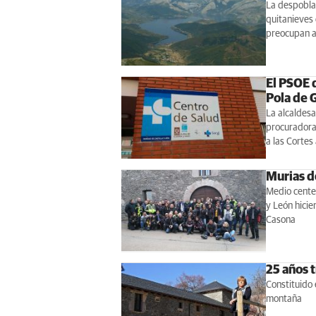
La despoblac
quitanieves 
preocupan a 
El PSOE 
Pola de 
La alcaldesa
procuradora
a las Corte
Murias d
Medio centen
y León hicie
Casona
25 años 
Constituido 
montaña