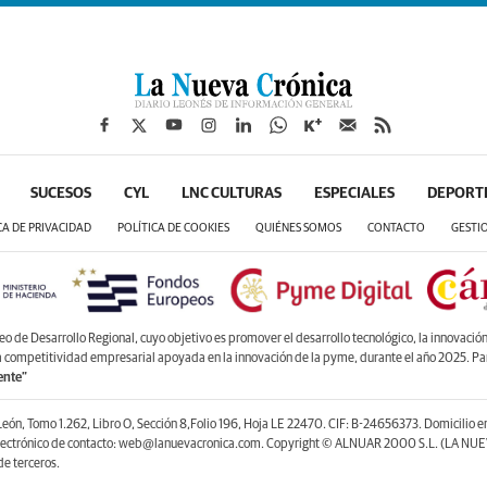
SUCESOS
CYL
LNC CULTURAS
ESPECIALES
DEPORT
CA DE PRIVACIDAD
POLÍTICA DE COOKIES
QUIÉNES SOMOS
CONTACTO
GESTI
de Desarrollo Regional, cuyo objetivo es promover el desarrollo tecnológico, la innovación y
la competitividad empresarial apoyada en la innovación de la pyme, durante el año 2025. P
ente”
León, Tomo 1.262, Libro O, Sección 8,Folio 196, Hoja LE 22470. CIF: B-24656373. Domicilio 
lectrónico de contacto: web@lanuevacronica.com. Copyright © ALNUAR 2000 S.L. (LA NUEV
e terceros.