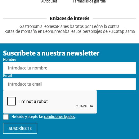
Autobuses
Farmacias de guardia
Enlaces de interés
Gastronomia leonesa
Planes baratos por León
A la contra
Rutas de montaña en León
Enredabailes
Los personajes de Ful
Cataplasma
Suscríbete a nuestra newsletter
Nombre
Email
He leído y acepto las
condiciones legales
.
SUSCRÍBETE