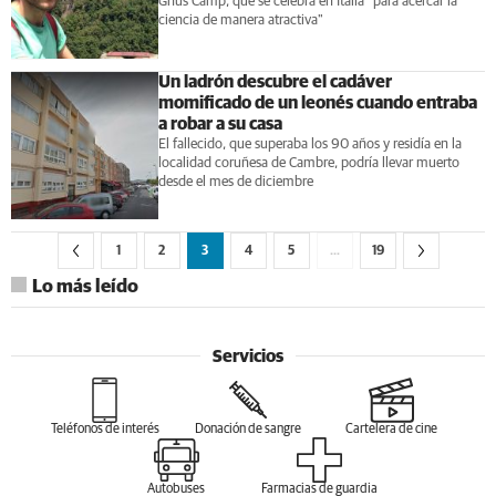
Gnus Camp, que se celebra en Italia "para acercar la
ciencia de manera atractiva"
Un ladrón descubre el cadáver
momificado de un leonés cuando entraba
a robar a su casa
El fallecido, que superaba los 90 años y residía en la
localidad coruñesa de Cambre, podría llevar muerto
desde el mes de diciembre
1
2
3
4
5
…
19
Lo más leído
Servicios
Teléfonos de interés
Donación de sangre
Cartelera de cine
Autobuses
Farmacias de guardia