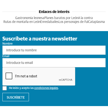
Enlaces de interés
Gastronomia leonesa
Planes baratos por León
A la contra
Rutas de montaña en León
Enredabailes
Los personajes de Ful
Cataplasma
Suscríbete a nuestra newsletter
Nombre
Email
He leído y acepto las
condiciones legales
.
SUSCRÍBETE