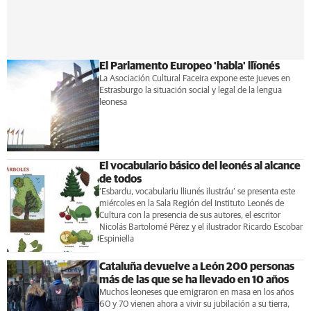
El Parlamento Europeo 'habla' llïonés
La Asociación Cultural Faceira expone este jueves en
Estrasburgo la situación social y legal de la lengua
leonesa
El vocabulario básico del leonés al alcance
de todos
‘Esbardu, vocabulariu lliunés ilustráu’ se presenta este
miércoles en la Sala Región del Instituto Leonés de
Cultura con la presencia de sus autores, el escritor
Nicolás Bartolomé Pérez y el ilustrador Ricardo Escobar
Espiniella
Cataluña devuelve a León 200 personas
más de las que se ha llevado en 10 años
Muchos leoneses que emigraron en masa en los años
60 y 70 vienen ahora a vivir su jubilación a su tierra,