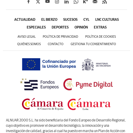
ACTUALIDAD
EL BIERZO
SUCESOS
CYL
LNC CULTURAS
ESPECIALES
DEPORTES
OPINIÓN
EXTRAS
AVISO LEGAL
POLÍTICA DE PRIVACIDAD
POLÍTICA DE COOKIES
QUIÉNES SOMOS
CONTACTO
GESTIONA TU CONSENTIMIENTO
ALNUAR 2000 S.L. ha sido beneficiaria del Fondo Europeo de Desarrollo Regional,
cuyo objetivo es promover el desarrollo tecnológico, la innovación y una
investigación de calidad, gracias al cual ha puesto en marcha un Plan de Acción con