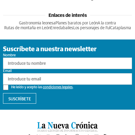
Enlaces de interés
Gastronomia leonesa
Planes baratos por León
A la contra
Rutas de montaña en León
Enredabailes
Los personajes de Ful
Cataplasma
Suscríbete a nuestra newsletter
Nombre
Email
He leído y acepto las
condiciones legales
.
SUSCRÍBETE