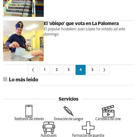
El 'obispo' que vota en La Palomera
El popular hostelero Juan López ha votado así este
domingo
1
2
3
4
5
Lo más leído
Servicios
Teléfonos de interés
Donación de sangre
Cartelera de cine
Autobuses
Farmacias de guardia