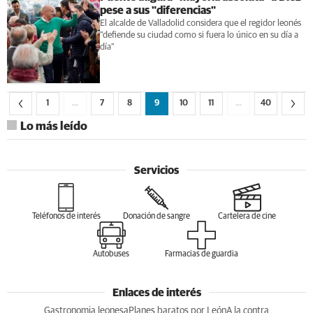
pese a sus "diferencias"
El alcalde de Valladolid considera que el regidor leonés
"defiende su ciudad como si fuera lo único en su día a
día"
1
…
7
8
9
10
11
…
40
Lo más leído
Servicios
Teléfonos de interés
Donación de sangre
Cartelera de cine
Autobuses
Farmacias de guardia
Enlaces de interés
Gastronomia leonesa
Planes baratos por León
A la contra