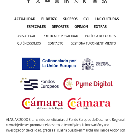
ACTUALIDAD
EL BIERZO
SUCESOS
CYL
LNC CULTURAS
ESPECIALES
DEPORTES
OPINIÓN
EXTRAS
AVISO LEGAL
POLÍTICA DE PRIVACIDAD
POLÍTICA DE COOKIES
QUIÉNES SOMOS
CONTACTO
GESTIONA TU CONSENTIMIENTO
ALNUAR 2000 S.L. ha sido beneficiaria del Fondo Europeo de Desarrollo Regional,
cuyo objetivo es promover el desarrollo tecnológico, la innovación y una
investigación de calidad, gracias al cual ha puesto en marcha un Plan de Acción con