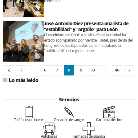
reelección
José Antonio Diez presenta una lista de
"estabilidad" y "orgullo" para León
El candidato del PSOE a la Alcaldía de la ciudad ha
estado acompañado por Meritxell Batet, presidenta del
Congreso de los Diputados, quien ha alabado la
"política útil" del regidor leonés
1
…
6
7
8
9
10
…
40
Lo más leído
Servicios
Teléfonos de interés
Donación de sangre
Cartelera de cine
Autobuses
Farmacias de guardia