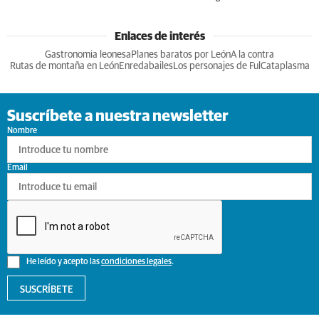
Enlaces de interés
Gastronomia leonesa
Planes baratos por León
A la contra
Rutas de montaña en León
Enredabailes
Los personajes de Ful
Cataplasma
Suscríbete a nuestra newsletter
Nombre
Email
He leído y acepto las
condiciones legales
.
SUSCRÍBETE