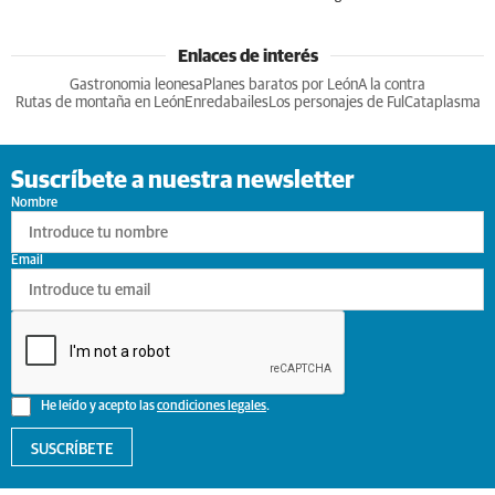
Enlaces de interés
Gastronomia leonesa
Planes baratos por León
A la contra
Rutas de montaña en León
Enredabailes
Los personajes de Ful
Cataplasma
Suscríbete a nuestra newsletter
Nombre
Email
He leído y acepto las
condiciones legales
.
SUSCRÍBETE