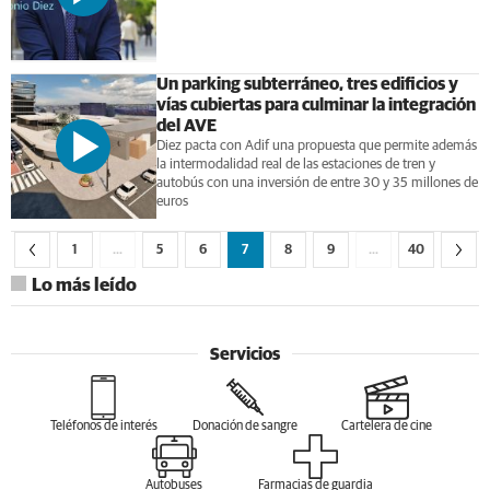
Un parking subterráneo, tres edificios y
vías cubiertas para culminar la integración
del AVE
Diez pacta con Adif una propuesta que permite además
la intermodalidad real de las estaciones de tren y
autobús con una inversión de entre 30 y 35 millones de
euros
1
…
5
6
7
8
9
…
40
Lo más leído
Servicios
Teléfonos de interés
Donación de sangre
Cartelera de cine
Autobuses
Farmacias de guardia