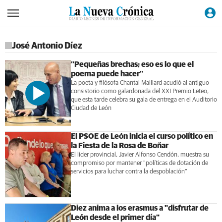
José Antonio Díez
"Pequeñas brechas; eso es lo que el
poema puede hacer"
La poeta y filósofa Chantal Maillard acudió al antiguo
consistorio como galardonada del XXI Premio Leteo,
que esta tarde celebra su gala de entrega en el Auditorio
Ciudad de León
El PSOE de León inicia el curso político en
la Fiesta de la Rosa de Boñar
El líder provincial, Javier Alfonso Cendón, muestra su
compromiso por mantener "políticas de dotación de
servicios para luchar contra la despoblación"
Diez anima a los erasmus a "disfrutar de
León desde el primer día"