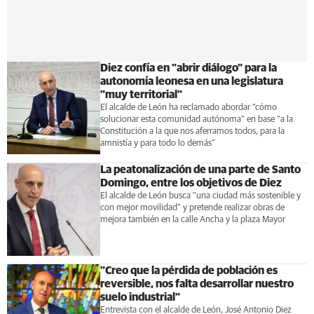
Diez confía en "abrir diálogo" para la
autonomía leonesa en una legislatura
"muy territorial"
El alcalde de León ha reclamado abordar "cómo
solucionar esta comunidad autónoma" en base "a la
Constitución a la que nos aferramos todos, para la
amnistía y para todo lo demás"
La peatonalización de una parte de Santo
Domingo, entre los objetivos de Diez
El alcalde de León busca "una ciudad más sostenible y
con mejor movilidad" y pretende realizar obras de
mejora también en la calle Ancha y la plaza Mayor
"Creo que la pérdida de población es
reversible, nos falta desarrollar nuestro
suelo industrial"
Entrevista con el alcalde de León, José Antonio Diez