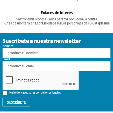
Enlaces de interés
Gastronomia leonesa
Planes baratos por León
A la contra
Rutas de montaña en León
Enredabailes
Los personajes de Ful
Cataplasma
Suscríbete a nuestra newsletter
Nombre
Email
He leído y acepto las
condiciones legales
.
SUSCRÍBETE