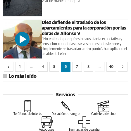
vivir de manera tranquila"
Diez defiende el traslado de los
aparcamientos para la corporación por las
obras de Alfonso V
"No entiendo por qué esto causa tanta expectativa y
sensación cuando las reservas han estado siempre y
simplemente se trasladan a otro punto", ha explicado el
alcalde de León
1
…
4
5
6
7
8
…
40
Lo más leído
Servicios
Teléfonos de interés
Donación de sangre
Cartelera de cine
Autobuses
Farmacias de guardia