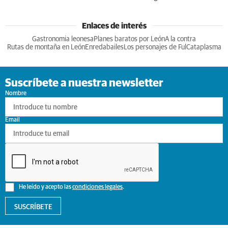
Enlaces de interés
Gastronomia leonesa
Planes baratos por León
A la contra
Rutas de montaña en León
Enredabailes
Los personajes de Ful
Cataplasma
Suscríbete a nuestra newsletter
Nombre
Email
He leído y acepto las
condiciones legales
.
SUSCRÍBETE