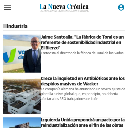
industria
Jaime Santoalla: "La fábrica de Toral es un
referente de sostenibilidad industrial en
El Bierzo"
Enrtevista al director de la fábrica de Toral de los Vados
Crece la inquietud en Antibióticos ante los
despidos masivos de Wacker
La compañía alemana ha anunciado un severo ajuste de
plantilla a nivel global que, en principio, no debería
afectar a los 350 trabajadores de León
Izquierda Unida propondrá un pacto por la
reindustrialización ante el fin de las obras