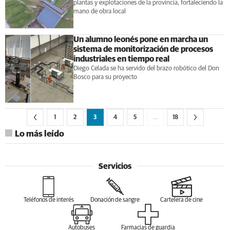
plantas y explotaciones de la provincia, fortaleciendo la
mano de obra local
Un alumno leonés pone en marcha un
sistema de monitorización de procesos
industriales en tiempo real
Diego Celada se ha servido del brazo robótico del Don
Bosco para su proyecto
1
2
3
4
5
…
18
Lo más leído
Servicios
Teléfonos de interés
Donación de sangre
Cartelera de cine
Autobuses
Farmacias de guardia