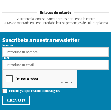
Enlaces de interés
Gastronomia leonesa
Planes baratos por León
A la contra
Rutas de montaña en León
Enredabailes
Los personajes de Ful
Cataplasma
Suscríbete a nuestra newsletter
Nombre
Email
He leído y acepto las
condiciones legales
.
SUSCRÍBETE