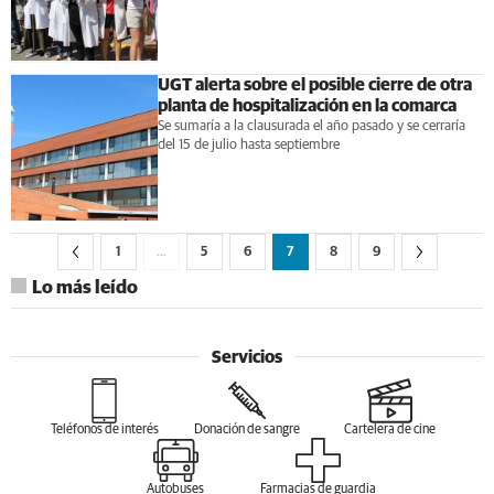
UGT alerta sobre el posible cierre de otra
planta de hospitalización en la comarca
Se sumaría a la clausurada el año pasado y se cerraría
del 15 de julio hasta septiembre
1
…
5
6
7
8
9
Lo más leído
Servicios
Teléfonos de interés
Donación de sangre
Cartelera de cine
Autobuses
Farmacias de guardia