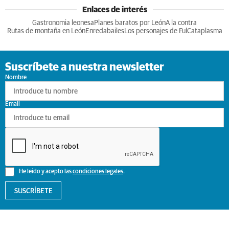
Enlaces de interés
Gastronomia leonesa
Planes baratos por León
A la contra
Rutas de montaña en León
Enredabailes
Los personajes de Ful
Cataplasma
Suscríbete a nuestra newsletter
Nombre
Email
He leído y acepto las
condiciones legales
.
SUSCRÍBETE