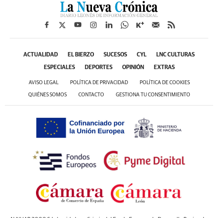
ACTUALIDAD
EL BIERZO
SUCESOS
CYL
LNC CULTURAS
ESPECIALES
DEPORTES
OPINIÓN
EXTRAS
AVISO LEGAL
POLÍTICA DE PRIVACIDAD
POLÍTICA DE COOKIES
QUIÉNES SOMOS
CONTACTO
GESTIONA TU CONSENTIMIENTO