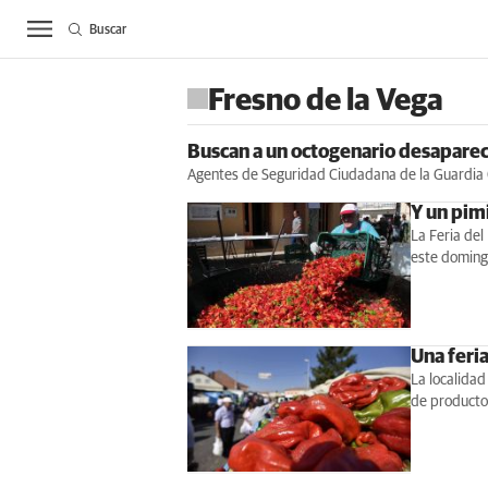
Buscar
ACTUALIDAD
BIE
Fresno de la Vega
Buscan a un octogenario desaparec
Agentes de Seguridad Ciudadana de la Guardia Ci
Y un pim
La Feria del
este domingo
Una feri
La localidad
de productor