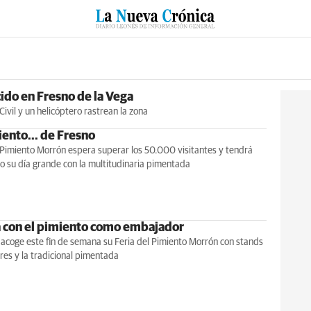
RZO
SUCESOS
CULTURAS
ESPECIALES
DEPORTES
ido en Fresno de la Vega
vil y un helicóptero rastrean la zona
iento... de Fresno
 Pimiento Morrón espera superar los 50.000 visitantes y tendrá
 su día grande con la multitudinaria pimentada
a con el pimiento como embajador
 acoge este fin de semana su Feria del Pimiento Morrón con stands
es y la tradicional pimentada