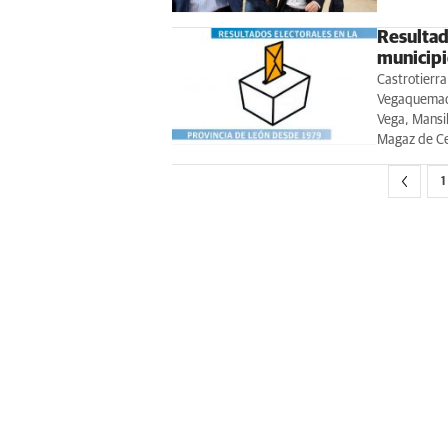
Resultado
municipi
Castrotierra
Vegaquemada,
Vega, Mansil
Magaz de Ce
1