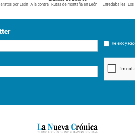
baratos por León
A la contra
Rutas de montaña en León
Enredabailes
Los 
tter
He leído y acep