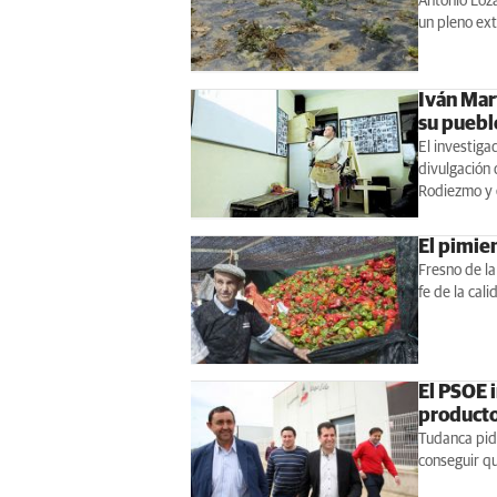
Antonio Loza
un pleno ext
Iván Mar
su puebl
El investiga
divulgación 
Rodiezmo y 
El pimie
Fresno de la
fe de la cali
El PSOE i
producto
Tudanca pide
conseguir q