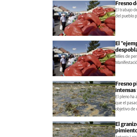
Fresno de
El trabajo d
del pueblo p
El "ejemp
despobl
Miles de pe
Manifestació
Fresno pi
intensas
El pleno ha 
que el pasad
objetivo de 
El graniz
pimiento