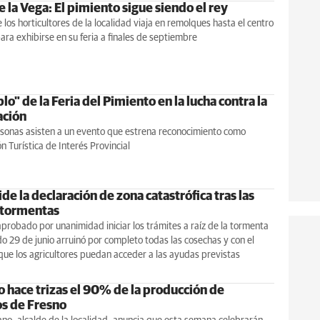
 la Vega: El pimiento sigue siendo el rey
e los horticultores de la localidad viaja en remolques hasta el centro
ara exhibirse en su feria a finales de septiembre
lo" de la Feria del Pimiento en la lucha contra la
ación
rsonas asisten a un evento que estrena reconocimiento como
n Turística de Interés Provincial
de la declaración de zona catastrófica tras las
 tormentas
aprobado por unanimidad iniciar los trámites a raíz de la tormenta
o 29 de junio arruinó por completo todas las cosechas y con el
que los agricultores puedan acceder a las ayudas previstas
o hace trizas el 90% de la producción de
s de Fresno