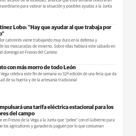
no, alcalde de la localidad, anuncia que esta semana celebrarán
raordinario para valorar la situación y posibles ayudas a la Junta
tínez Lobo: "Hay que ayudar al que trabaja por
o"
dor cabreirés viene trabajando muy duro en la defensa y
de las mascaradas de invierno. Sobre ellas hablará este sábado en
el domingo en Fresno del Camino
nto con más morro de todo León
 Vega celebra este fin de semana su 32ª edición de una feria que da
dad de su huerta y de la artesanía tradicional
mpulsará una tarifa eléctrica estacional para los
res del campo
 en Fresno de la Vega a la Junta que “pelee” con el Gobierno para
ue los agricultores y ganaderos paguen por lo que consuman