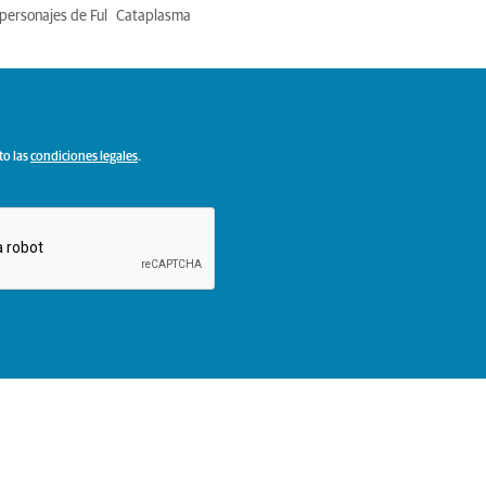
personajes de Ful
Cataplasma
to las
condiciones legales
.