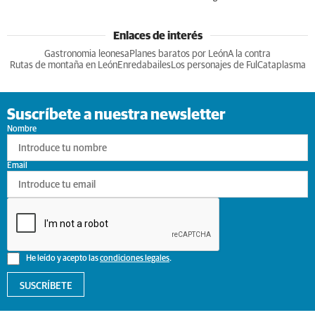
Enlaces de interés
Gastronomia leonesa
Planes baratos por León
A la contra
Rutas de montaña en León
Enredabailes
Los personajes de Ful
Cataplasma
Suscríbete a nuestra newsletter
Nombre
Email
He leído y acepto las
condiciones legales
.
SUSCRÍBETE