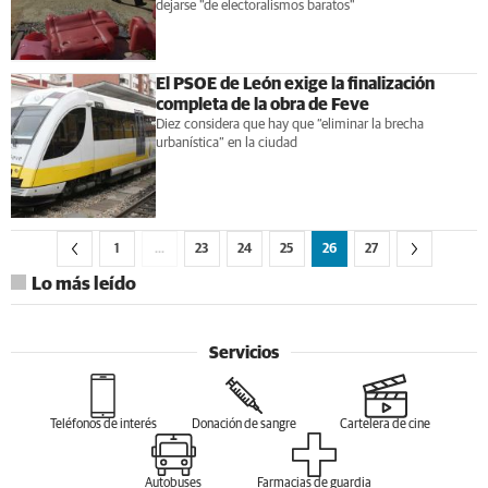
dejarse "de electoralismos baratos"
El PSOE de León exige la finalización
completa de la obra de Feve
Diez considera que hay que “eliminar la brecha
urbanística” en la ciudad
1
…
23
24
25
26
27
Lo más leído
Servicios
Teléfonos de interés
Donación de sangre
Cartelera de cine
Autobuses
Farmacias de guardia