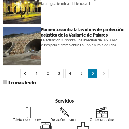
la antigua terminal del ferrocarril
Fomento contrata las obras de protección
acústica de la Variante de Pajares
La actuación supondrá una inversión de 877.339,4
euros para el tramo entre La Robla y Pola de Lena
1
2
3
4
5
6
Lo más leído
Servicios
Teléfonos de interés
Donación de sangre
Cartelera de cine