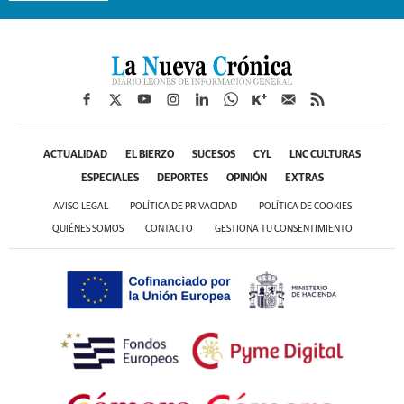
ACTUALIDAD
EL BIERZO
SUCESOS
CYL
LNC CULTURAS
ESPECIALES
DEPORTES
OPINIÓN
EXTRAS
AVISO LEGAL
POLÍTICA DE PRIVACIDAD
POLÍTICA DE COOKIES
QUIÉNES SOMOS
CONTACTO
GESTIONA TU CONSENTIMIENTO