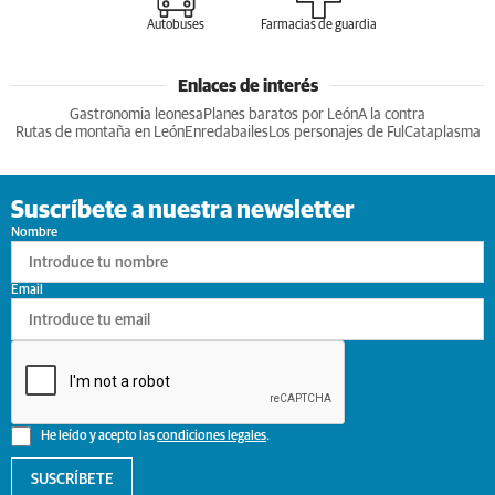
Autobuses
Farmacias de guardia
Enlaces de interés
Gastronomia leonesa
Planes baratos por León
A la contra
Rutas de montaña en León
Enredabailes
Los personajes de Ful
Cataplasma
Suscríbete a nuestra newsletter
Nombre
Email
He leído y acepto las
condiciones legales
.
SUSCRÍBETE