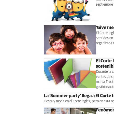
septiembre
‘Give me 
El Corte Ing
Sentidos en 
organizada 
El Corte
sostenibl
Durante la c
ventas de c
marca Frost,
gestión sost
La 'Summer party' llega a El Corte 
Fiesta y moda en el Corte inglés, pero en esta oc
Fenómen