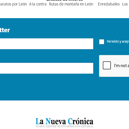
baratos por León
A la contra
Rutas de montaña en León
Enredabailes
Los 
tter
He leído y acep