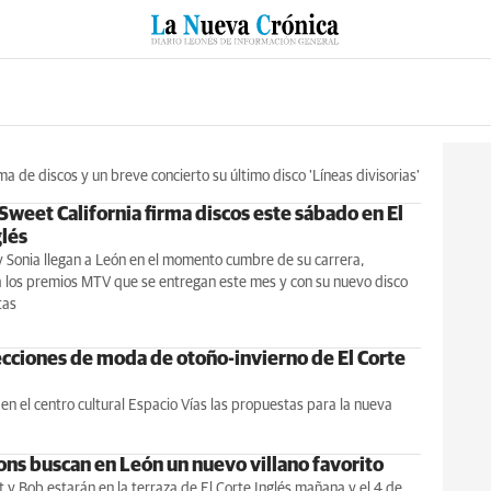
RZO
SUCESOS
CULTURAS
ESPECIALES
DEPORTES
a de discos y un breve concierto su último disco 'Líneas divisorias'
Sweet California firma discos este sábado en El
glés
y Sonia llegan a León en el momento cumbre de su carrera,
 los premios MTV que se entregan este mes y con su nuevo disco
tas
lecciones de moda de otoño-invierno de El Corte
 en el centro cultural Espacio Vías las propuestas para la nueva
ons buscan en León un nuevo villano favorito
t y Bob estarán en la terraza de El Corte Inglés mañana y el 4 de