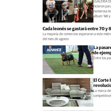
[GALERÍA D
hicieron par
numerosa leg
album ‘Mil y
Cada leonés se gastará entre 70 y 
La mayoría de comercios esperaron a este miérc
del mes de agosto
La pasare
de ejemp
Entre los pa
El Corte 
revolucio
La marca de 
competitivos