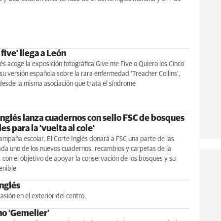
five’ llega a León
lés acoge la exposición fotográfica Give me Five o Quiero los Cinco
su versión española sobre la rara enfermedad ‘Treacher Collins’,
desde la misma asociación que trata el síndrome
 Inglés lanza cuadernos con sello FSC de bosques
es para la 'vuelta al cole'
ampaña escolar, El Corte Inglés donará a FSC una parte de las
ada uno de los nuevos cuadernos, recambios y carpetas de la
 con el objetivo de apoyar la conservación de los bosques y su
enible
Inglés
asión en el exterior del centro.
o ‘Gemelier’