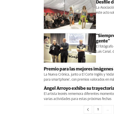
Desfile 
La Asociaci
este acto sol
"Siempre
gente"
El fotógrafo
Luis Canal, 
Premio para las mejores imágenes
La Nueva Crónica, junto a El Corte Inglés y Vod
para smartphone', con premios valorados en m
Ángel Arroyo exhibe su trayectoria
El artista leonés rememora diferentes momentos 
varias actividades para estas próximas fechas
1
…