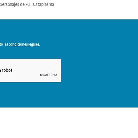
personajes de Ful
Cataplasma
to las
condiciones legales
.