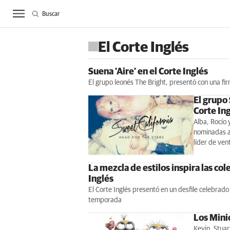
Buscar
ACTUALIDAD
BIE
El Corte Inglés
Suena 'Aire' en el Corte Inglés
El grupo leonés The Bright, presentó con una firm
El grupo 
Corte In
Alba, Rocío 
nominadas a
líder de ven
La mezcla de estilos inspira las co
Inglés
El Corte Inglés presentó en un desfile celebrado
temporada
Los Mini
Kevin, Stuar