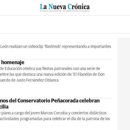
RZO
SUCESOS
CULTURAS
ESPECIALES
DEPORTES
 León realizan un videoclip 'flashmob' representando a importantes
o' homenaje
de Educación celebra sus fiestas patronales con una serie de
entre las que destaca una nueva edición de ‘El Filandón de Don
ecuerdo de Justo Fernández Oblanca
nos del Conservatorio Peñacorada celebran
ilia
e piano a cargo del joven Marcos Corcoba y conciertos didácticos
 actividades programadas para celebrar el día de la patrona de los