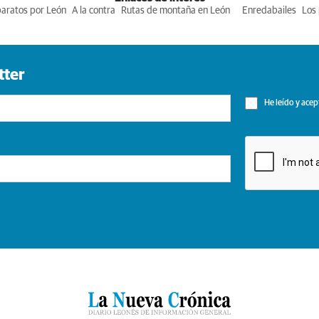
baratos por León
A la contra
Rutas de montaña en León
Enredabailes
Los 
tter
He leído y acep