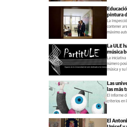
Educació
pintura d
La Inspecció
contener ars
máximo aut
La ULE h
música ba
La iniciativ
número posib
música y su 
Las univ
las más 
El Informe d
criterios en
El Anton
Unicef y