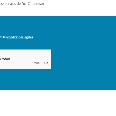
personajes de Ful
Cataplasma
to las
condiciones legales
.