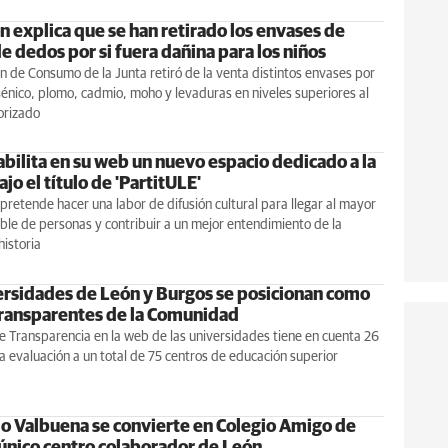
n explica que se han retirado los envases de
e dedos por si fuera dañina para los niños
n de Consumo de la Junta retiró de la venta distintos envases por
énico, plomo, cadmio, moho y levaduras en niveles superiores al
orizado
abilita en su web un nuevo espacio dedicado a la
jo el título de 'PartitULE'
a pretende hacer una labor de difusión cultural para llegar al mayor
le de personas y contribuir a un mejor entendimiento de la
historia
ersidades de León y Burgos se posicionan como
transparentes de la Comunidad
e Transparencia en la web de las universidades tiene en cuenta 26
 la evaluación a un total de 75 centros de educación superior
io Valbuena se convierte en Colegio Amigo de
 único centro colaborador de León