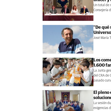
Un total de 
Consejería d
"De qué 
Universo 
José María T
Los comed
1.600 fam
La Junta ges
del CRA de C
pasado curs
El pleno 
solucion
La sesión du
exigencias d