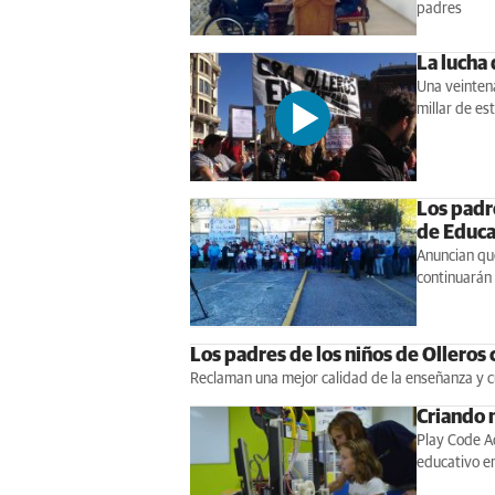
padres
La lucha
Una veinten
millar de es
Los padr
de Educa
Anuncian que
continuarán
Los padres de los niños de Olleros
Reclaman una mejor calidad de la enseñanza y c
Criando n
Play Code A
educativo en