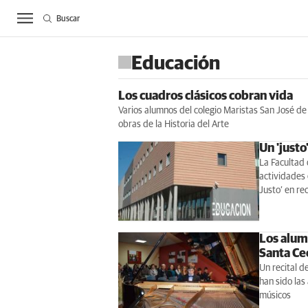
Buscar
ACTUALIDAD
BIE
Educación
Los cuadros clásicos cobran vida
Varios alumnos del colegio Maristas San José de
obras de la Historia del Arte
Un 'just
La Facultad 
actividades 
Justo’ en r
Los alum
Santa Cec
Un recital d
han sido las
músicos