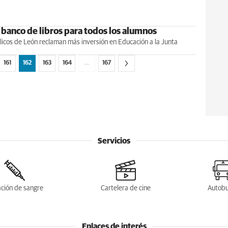
banco de libros para todos los alumnos
licos de León reclaman más inversión en Educación a la Junta
161
162
163
164
…
167
Servicios
ción de sangre
Cartelera de cine
Autob
Enlaces de interés