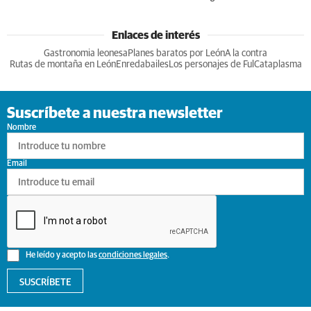
Enlaces de interés
Gastronomia leonesa
Planes baratos por León
A la contra
Rutas de montaña en León
Enredabailes
Los personajes de Ful
Cataplasma
Suscríbete a nuestra newsletter
Nombre
Email
He leído y acepto las
condiciones legales
.
SUSCRÍBETE