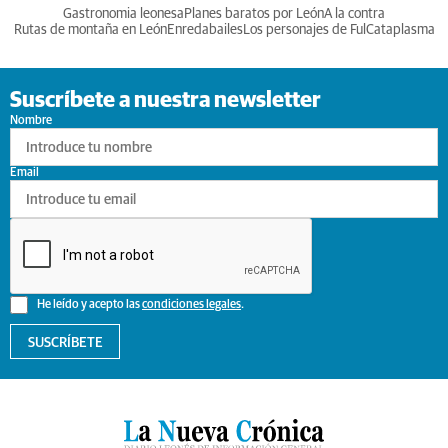
Gastronomia leonesa
Planes baratos por León
A la contra
Rutas de montaña en León
Enredabailes
Los personajes de Ful
Cataplasma
Suscríbete a nuestra newsletter
Nombre
Email
He leído y acepto las
condiciones legales
.
SUSCRÍBETE