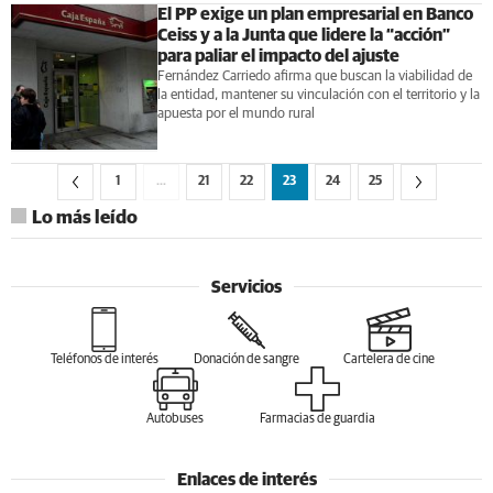
El PP exige un plan empresarial en Banco
Ceiss y a la Junta que lidere la “acción”
para paliar el impacto del ajuste
Fernández Carriedo afirma que buscan la viabilidad de
la entidad, mantener su vinculación con el territorio y la
apuesta por el mundo rural
1
…
21
22
23
24
25
Lo más leído
Servicios
Teléfonos de interés
Donación de sangre
Cartelera de cine
Autobuses
Farmacias de guardia
Enlaces de interés