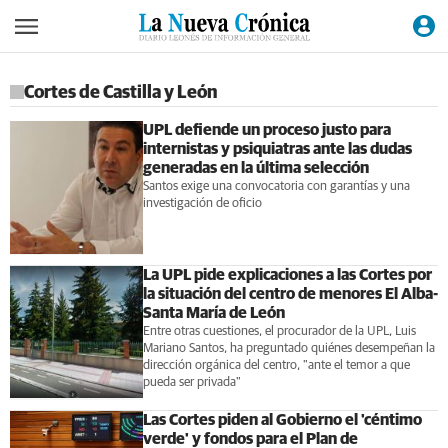
Cortes de Castilla y León
UPL defiende un proceso justo para
internistas y psiquiatras ante las dudas
generadas en la última selección
Santos exige una convocatoria con garantías y una
investigación de oficio
La UPL pide explicaciones a las Cortes por
la situación del centro de menores El Alba-
Santa María de León
Entre otras cuestiones, el procurador de la UPL, Luis
Mariano Santos, ha preguntado quiénes desempeñan la
dirección orgánica del centro, "ante el temor a que
pueda ser privada"
Las Cortes piden al Gobierno el 'céntimo
verde' y fondos para el Plan de