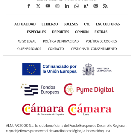
ACTUALIDAD
EL BIERZO
SUCESOS
CYL
LNC CULTURAS
ESPECIALES
DEPORTES
OPINIÓN
EXTRAS
AVISO LEGAL
POLÍTICA DE PRIVACIDAD
POLÍTICA DE COOKIES
QUIÉNES SOMOS
CONTACTO
GESTIONA TU CONSENTIMIENTO
ALNUAR 2000 S.L. ha sido beneficiaria del Fondo Europeo de Desarrollo Regional,
cuyo objetivo es promover el desarrollo tecnológico, la innovación y una