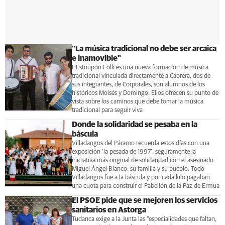
"La música tradicional no debe ser arcaica
e inamovible"
L’Estoupon Folk es una nueva formación de música
tradicional vinculada directamente a Cabrera, dos de
sus integrantes, de Corporales, son alumnos de los
históricos Moisés y Domingo. Ellos ofrecen su punto de
vista sobre los caminos que debe tomar la música
tradicional para seguir viva
Donde la solidaridad se pesaba en la
báscula
Villadangos del Páramo recuerda estos días con una
exposición ‘la pesada de 1997’, seguramente la
iniciativa más original de solidaridad con el asesinado
Miguel Ángel Blanco, su familia y su pueblo. Todo
Villadangos fue a la báscula y por cada kilo pagaban
una cuota para construir el Pabellón de la Paz de Ermua
El PSOE pide que se mejoren los servicios
sanitarios en Astorga
Tudanca exige a la Junta las "especialidades que faltan,