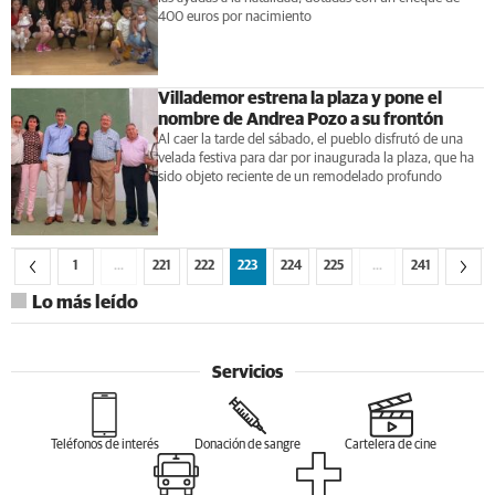
400 euros por nacimiento
Villademor estrena la plaza y pone el
nombre de Andrea Pozo a su frontón
Al caer la tarde del sábado, el pueblo disfrutó de una
velada festiva para dar por inaugurada la plaza, que ha
sido objeto reciente de un remodelado profundo
1
…
221
222
223
224
225
…
241
Lo más leído
Servicios
Teléfonos de interés
Donación de sangre
Cartelera de cine