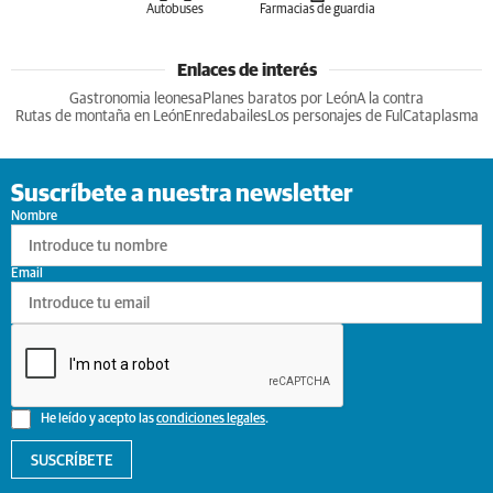
Autobuses
Farmacias de guardia
Enlaces de interés
Gastronomia leonesa
Planes baratos por León
A la contra
Rutas de montaña en León
Enredabailes
Los personajes de Ful
Cataplasma
Suscríbete a nuestra newsletter
Nombre
Email
He leído y acepto las
condiciones legales
.
SUSCRÍBETE