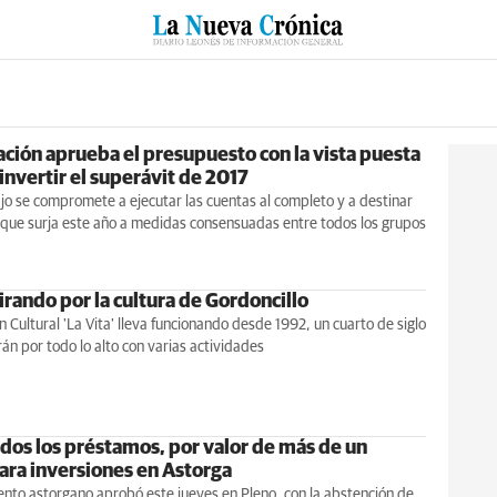
RZO
SUCESOS
CULTURAS
ESPECIALES
DEPORTES
ación aprueba el presupuesto con la vista puesta
invertir el superávit de 2017
o se compromete a ejecutar las cuentas al completo y a destinar
 que surja este año a medidas consensuadas entre todos los grupos
irando por la cultura de Gordoncillo
n Cultural 'La Vita' lleva funcionando desde 1992, un cuarto de siglo
án por todo lo alto con varias actividades
dos los préstamos, por valor de más de un
para inversiones en Astorga
nto astorgano aprobó este jueves en Pleno, con la abstención de