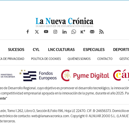
SUCESOS
CYL
LNC CULTURAS
ESPECIALES
DEPORT
CA DE PRIVACIDAD
POLÍTICA DE COOKIES
QUIÉNES SOMOS
CONTACTO
GESTI
de Desarrollo Regional, cuyo objetivo es promover el desarrollo tecnológico, la innovación y
la competitividad empresarial apoyada en la innovación de la pyme, durante el año 2025. P
ente”
León, Tomo 1.262, Libro O, Sección 8,Folio 196, Hoja LE 22470. CIF: B-24656373. Domicilio 
lectrónico de contacto: web@lanuevacronica.com. Copyright © ALNUAR 2000 S.L. (LA NUEV
e terceros.