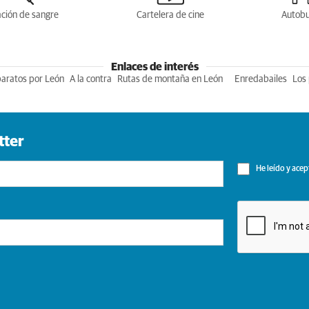
ción de sangre
Cartelera de cine
Autob
Enlaces de interés
baratos por León
A la contra
Rutas de montaña en León
Enredabailes
Los 
tter
He leído y acep