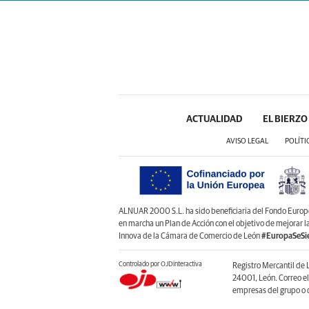
ACTUALIDAD
EL BIERZO
AVISO LEGAL
POLÍTI
ALNUAR 2000 S.L. ha sido beneficiaria del Fondo Europeo 
en marcha un Plan de Acción con el objetivo de mejorar 
Innova de la Cámara de Comercio de León
#EuropaSeSi
Controlado por OJDinteractiva
Registro Mercantil de 
24001, León. Correo e
empresas del grupo o d