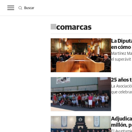
Buscar
ACTUALIDAD
BIE
comarcas
La Diput
en cómo 
Martínez Maj
el superávit
25 años t
La Asociació
que celebrar
Adjudica
millón, 
El Ayuntamie