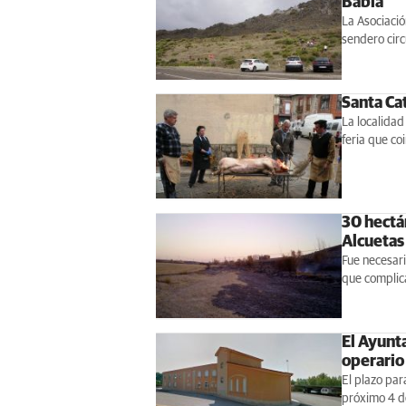
Babia
La Asociació
sendero cir
Santa Cat
La localidad
feria que co
30 hectá
Alcuetas
Fue necesari
que complica
El Ayunt
operario
El plazo para
próximo 4 d