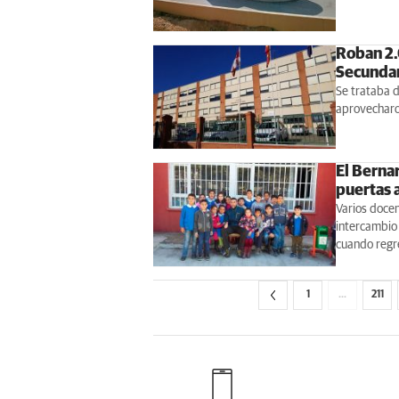
Roban 2.
Secundar
Se trataba d
aprovecharon
El Berna
puertas 
Varios docen
intercambio 
cuando regr
1
…
211