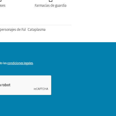
uses
Farmacias de guardia
personajes de Ful
Cataplasma
to las
condiciones legales
.