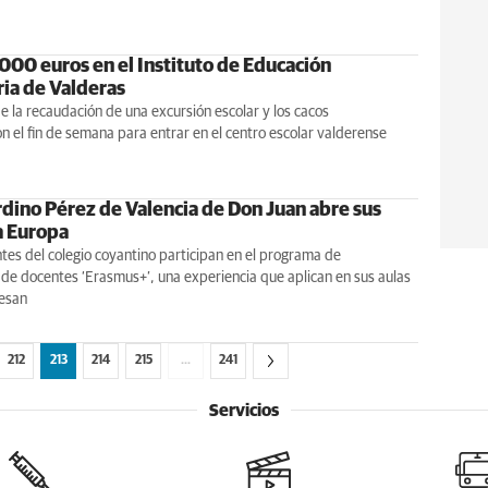
000 euros en el Instituto de Educación
ia de Valderas
e la recaudación de una excursión escolar y los cacos
 el fin de semana para entrar en el centro escolar valderense
rdino Pérez de Valencia de Don Juan abre sus
a Europa
tes del colegio coyantino participan en el programa de
de docentes ‘Erasmus+’, una experiencia que aplican en sus aulas
esan
212
213
214
215
…
241
Servicios