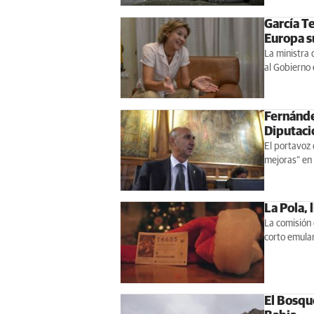
García T
Europa s
La ministra 
al Gobierno 
Fernánde
Diputaci
El portavoz 
mejoras” en
La Pola, 
La comisión 
corto emula
El Bosque