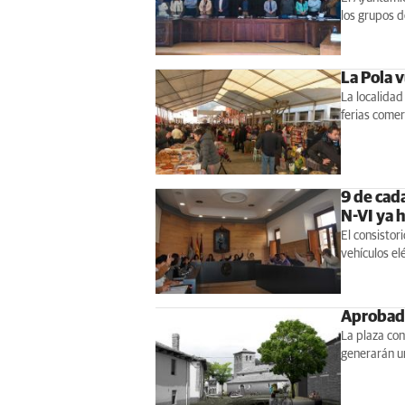
los grupos d
La Pola v
La localidad
ferias comerc
9 de cada
N-VI ya 
El consistor
vehículos el
Aprobado
La plaza con
generarán un