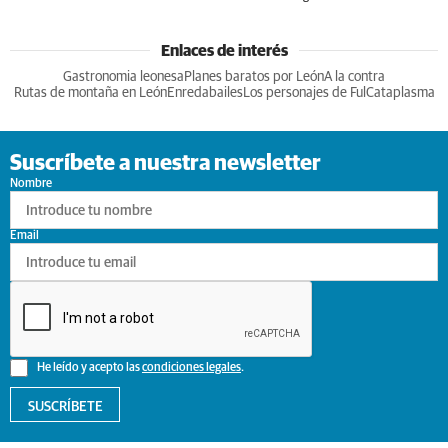
Enlaces de interés
Gastronomia leonesa
Planes baratos por León
A la contra
Rutas de montaña en León
Enredabailes
Los personajes de Ful
Cataplasma
Suscríbete a nuestra newsletter
Nombre
Email
He leído y acepto las
condiciones legales
.
SUSCRÍBETE