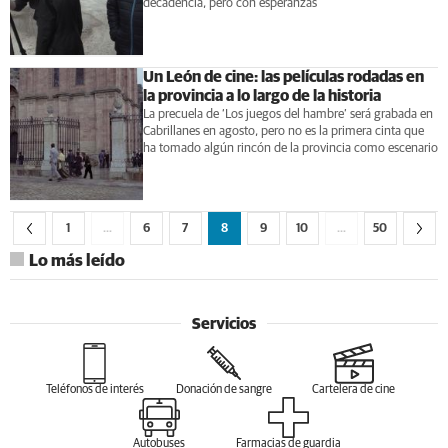
decadencia, pero con esperanzas
Un León de cine: las películas rodadas en
la provincia a lo largo de la historia
La precuela de ‘Los juegos del hambre’ será grabada en
Cabrillanes en agosto, pero no es la primera cinta que
ha tomado algún rincón de la provincia como escenario
1
…
6
7
8
9
10
…
50
Lo más leído
Servicios
Teléfonos de interés
Donación de sangre
Cartelera de cine
Autobuses
Farmacias de guardia