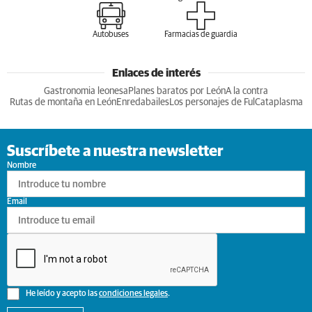
Autobuses
Farmacias de guardia
Enlaces de interés
Gastronomia leonesa
Planes baratos por León
A la contra
Rutas de montaña en León
Enredabailes
Los personajes de Ful
Cataplasma
Suscríbete a nuestra newsletter
Nombre
Email
He leído y acepto las
condiciones legales
.