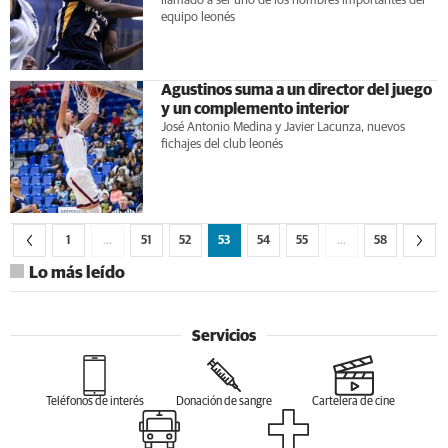
llamado a ser uno de los nombres importantes del
equipo leonés
Agustinos suma a un director del juego
y un complemento interior
José Antonio Medina y Javier Lacunza, nuevos
fichajes del club leonés
1
…
51
52
53
54
55
…
58
Lo más leído
Servicios
Teléfonos de interés
Donación de sangre
Cartelera de cine