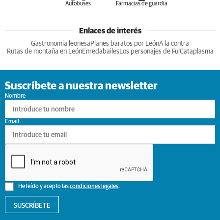
Autobuses
Farmacias de guardia
Enlaces de interés
Gastronomia leonesa
Planes baratos por León
A la contra
Rutas de montaña en León
Enredabailes
Los personajes de Ful
Cataplasma
Suscríbete a nuestra newsletter
Nombre
Email
He leído y acepto las
condiciones legales
.
SUSCRÍBETE