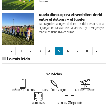
Laguna
Duelo directo para el Bembibre; derbi
entre el Astorga y el Júpiter
La Eragudina acogerá el derbi, los del Bierzo Alto se
la juegan en casa ante el Mirandés B y La Virgen y el
Mansillés tiene rivales duros
1
2
3
4
5
6
7
8
Lo más leído
Servicios
Teléfonos de interés
Donación de sangre
Cartelera de cine
Autobuses
Farmacias de guardia