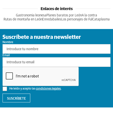
Enlaces de interés
Gastronomia leonesa
Planes baratos por León
A la contra
Rutas de montaña en León
Enredabailes
Los personajes de Ful
Cataplasma
Suscríbete a nuestra newsletter
Nombre
Email
He leído y acepto las
condiciones legales
.
SUSCRÍBETE