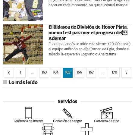
juego, le cuesta sobre todo "saber lo que tengo que
hacer en cada momento, ya que el central manda"
El Bidasoa de División de Honor Plata,
nuevo test para ver el progreso del
Ademar
El equipo leonés se mide este viernes (20:00 horas)
al equipo anfitrión en elTorneo de Egía, donde el
sábado le esperarán Logroño o Anaitasuna
1
…
163
164
165
166
167
…
170
Lo más leído
Servicios
Teléfonos de interés
Donación de sangre
Cartelera de cine