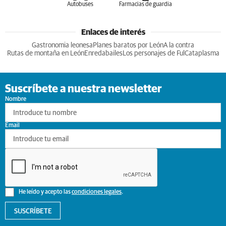
Autobuses
Farmacias de guardia
Enlaces de interés
Gastronomia leonesa
Planes baratos por León
A la contra
Rutas de montaña en León
Enredabailes
Los personajes de Ful
Cataplasma
Suscríbete a nuestra newsletter
Nombre
Email
He leído y acepto las
condiciones legales
.
SUSCRÍBETE