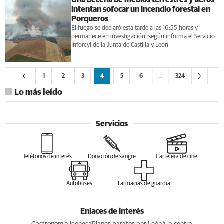
Una decena de medios terrestres y aéros
intentan sofocar un incendio forestal en
Porqueros
El fuego se declaró esta tarde a las 16:55 horas y
permanece en investigación, según informa el Servicio
Inforcyl de la Junta de Castilla y León
1
2
3
4
5
6
…
324
Lo más leído
Servicios
Teléfonos de interés
Donación de sangre
Cartelera de cine
Autobuses
Farmacias de guardia
Enlaces de interés