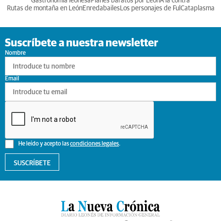
Gastronomia leonesa
Planes baratos por León
A la contra
Rutas de montaña en León
Enredabailes
Los personajes de Ful
Cataplasma
Suscríbete a nuestra newsletter
Nombre
Email
He leído y acepto las
condiciones legales
.
SUSCRÍBETE